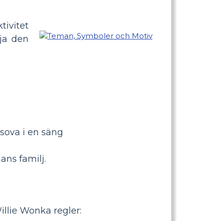
ivitet
ja den
sova i en säng
ns familj.
illie Wonka regler: