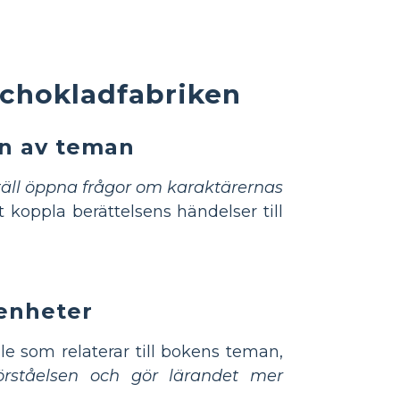
h chokladfabriken
en av teman
täll öppna frågor om karaktärernas
 koppla berättelsens händelser till
renheter
lle som relaterar till bokens teman,
förståelsen och gör lärandet mer