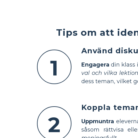
Tips om att ide
Använd disku
1
Engagera
din klass 
val och vilka lektio
dess teman, vilket g
Koppla teman 
2
Uppmuntra
eleverna
såsom rättvisa ell
meningsfullt.