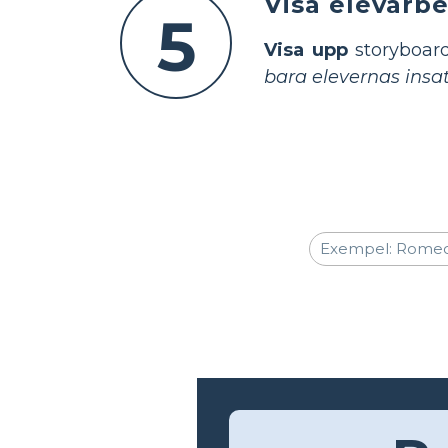
Visa elevarbe
5
Visa upp
storyboard
bara elevernas insa