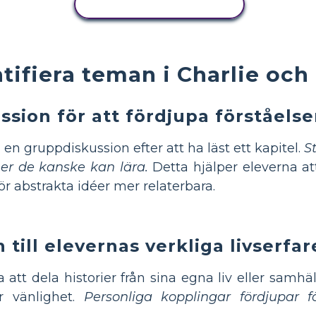
KOPIERA AKTIVITET
ntifiera teman i Charlie oc
ssion för att fördjupa förståels
i en gruppdiskussion efter att ha läst ett kapitel.
S
ner de kanske kan lära.
Detta hjälper eleverna att
ör abstrakta idéer mer relaterbara.
till elevernas verkliga livserfa
 att dela historier från sina egna liv eller samhä
er vänlighet.
Personliga kopplingar fördjupar 