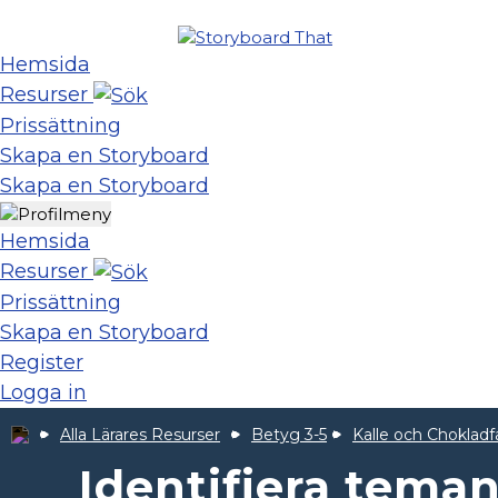
Hemsida
Resurser
Prissättning
Skapa en Storyboard
Skapa en Storyboard
Hemsida
Resurser
Prissättning
Skapa en Storyboard
Register
Logga in
Alla Lärares Resurser
Betyg 3-5
Kalle och Chokladf
Identifiera teman