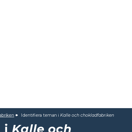
abriken
Identifiera teman i
Kalle och chokladfabriken
 i
Kalle och