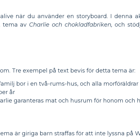
live när du använder en storyboard. I denna akt
tt tema av
Charlie och chokladfabriken,
och stöd
dom. Tre exempel på text bevis för detta tema är:
ilj bor i en två-rums-hus, och alla morföräldrar 
per år
arlie garanteras mat och husrum för honom och ha
ema är giriga barn straffas för att inte lyssna på W