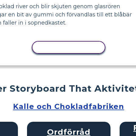
klad river och blir skjuten genom glasrören
r en bit av gummi och förvandlas till ett blåbär
 faller in i sopnedkastet.
KOPIERA AKTIVITET
r Storyboard That Aktivite
Kalle och Chokladfabriken
Ordförråd