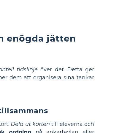
n enögda jätten
ntell tidslinje
över det. Detta ger
per dem att organisera sina tankar
 tillsammans
ort.
Dela ut korten
till eleverna och
sk ordning
på ankartavlan eller