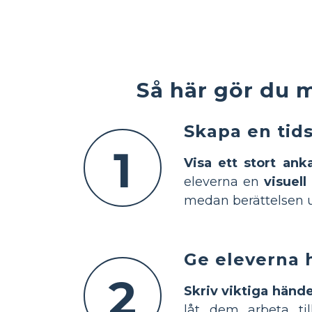
Så här gör du 
Skapa en tids
1
Visa ett stort anka
eleverna en
visuell
medan berättelsen u
Ge eleverna 
2
Skriv viktiga hände
låt dem arbeta ti