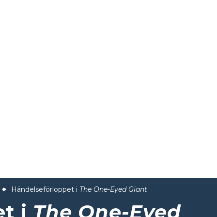
Händelseförloppet i
The One-Eyed Giant
t i
The One-Eyed