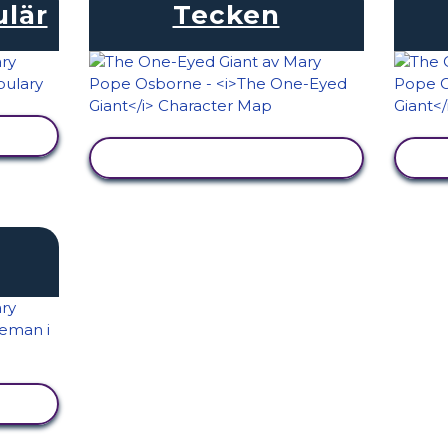
ulär
Tecken
VISA AKTIVITET