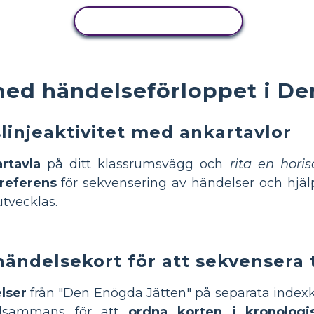
KOPIERA AKTIVITET
med händelseförloppet i De
linjeaktivitet med ankartavlor
rtavla
på ditt klassrumsvägg och
rita en horiso
 referens
för sekvensering av händelser och hjäl
tvecklas.
händelsekort för att sekvensera
lser
från "Den Enögda Jätten" på separata indexk
llsammans för att
ordna korten i kronologi