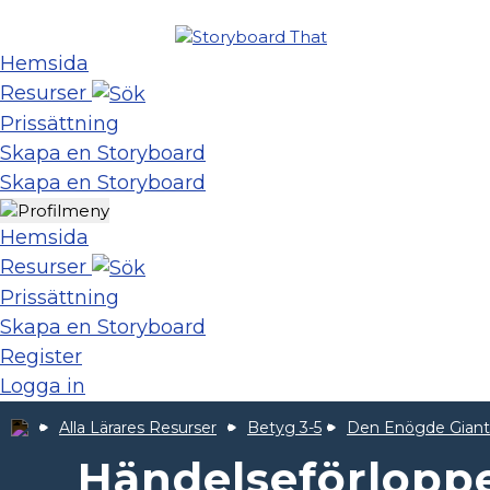
Hemsida
Resurser
Prissättning
Skapa en Storyboard
Skapa en Storyboard
Hemsida
Resurser
Prissättning
Skapa en Storyboard
Register
Logga in
Alla Lärares Resurser
Betyg 3-5
Den Enögde Giant
Händelseförloppe