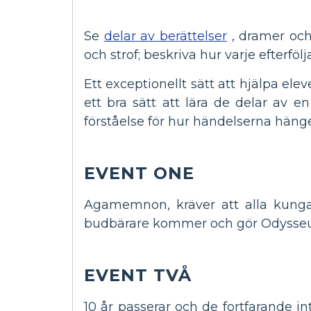
Se
delar av berättelser
, dramer och 
och strof; beskriva hur varje efterföl
Ett exceptionellt sätt att hjälpa ele
ett bra sätt att lära de delar av e
förståelse för hur händelserna hänge
EVENT ONE
Agamemnon, kräver att alla kungar
budbärare kommer och gör Odysseus g
EVENT TVÅ
10 år passerar och de fortfarande i