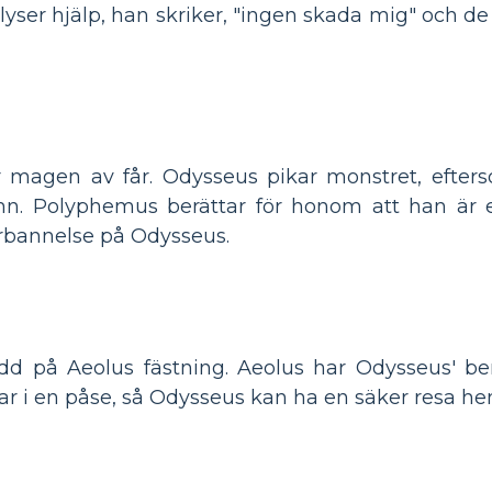
lyser hjälp, han skriker, "ingen skada mig" och de
magen av får. Odysseus pikar monstret, efters
mn. Polyphemus berättar för honom att han är 
rbannelse på Odysseus.
 på Aeolus fästning. Aeolus har Odysseus' berä
 i en påse, så Odysseus kan ha en säker resa hem 