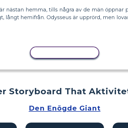
är nästan hemma, tills några av de män öppnar p
gt, långt hemifrån. Odysseus är upprörd, men lov
KOPIERA AKTIVITET
r Storyboard That Aktivite
Den Enögde Giant