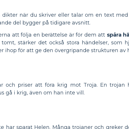
dikter när du skriver eller talar om en text med
jande del bygger på tidigare avsnitt.
verna att följa en berättelse är för dem att
spåra h
n tomt, stärker det också stora händelser, som h
r ihop för att ge den övergripande strukturen av h
 och priser att föra krig mot Troja. En trojan 
å i krig, även om han inte vill.
nte har sparat Helen. Många trojaner och greker d