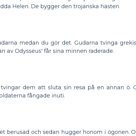
rädda Helen. De bygger den trojanska hästen.
darna medan du gör det. Gudarna tvinga grekiska
än av Odysseus' får sina minnen raderade.
tvingar dem att sluta sin resa på en annan ö. O
oldaterna fångade inuti.
stret berusad och sedan hugger honom i ögonen.