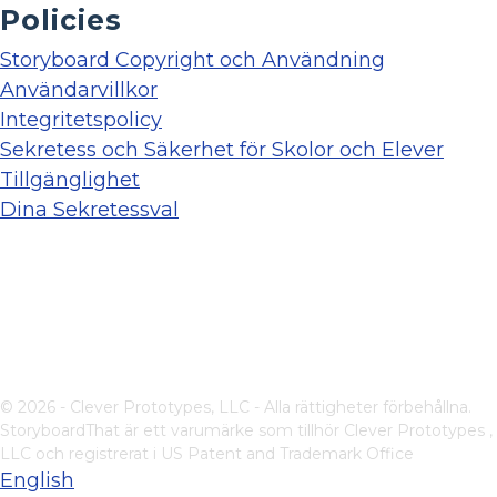
Policies
Storyboard Copyright och Användning
Användarvillkor
Integritetspolicy
Sekretess och Säkerhet för Skolor och Elever
Tillgänglighet
Dina Sekretessval
© 2026 - Clever Prototypes, LLC - Alla rättigheter förbehållna.
StoryboardThat är ett varumärke som tillhör
Clever Prototypes ,
LLC
och registrerat i US Patent and Trademark Office
English