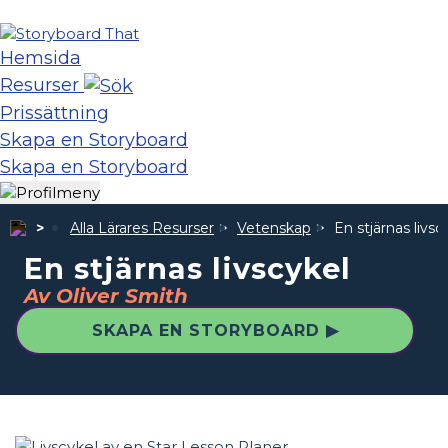
Hemsida
Resurser
Prissättning
Skapa en Storyboard
Skapa en Storyboard
Alla Lärares Resurser
Vetenskap
En stjärnas livsc
En stjärnas livscykel
Av Oliver Smith
SKAPA EN STORYBOARD ▶