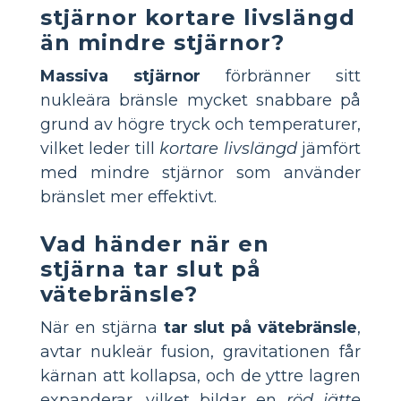
stjärnor kortare livslängd
än mindre stjärnor?
Massiva stjärnor
förbränner sitt
nukleära bränsle mycket snabbare på
grund av högre tryck och temperaturer,
vilket leder till
kortare livslängd
jämfört
med mindre stjärnor som använder
bränslet mer effektivt.
Vad händer när en
stjärna tar slut på
vätebränsle?
När en stjärna
tar slut på vätebränsle
,
avtar nukleär fusion, gravitationen får
kärnan att kollapsa, och de yttre lagren
expanderar, vilket bildar en
röd jätte