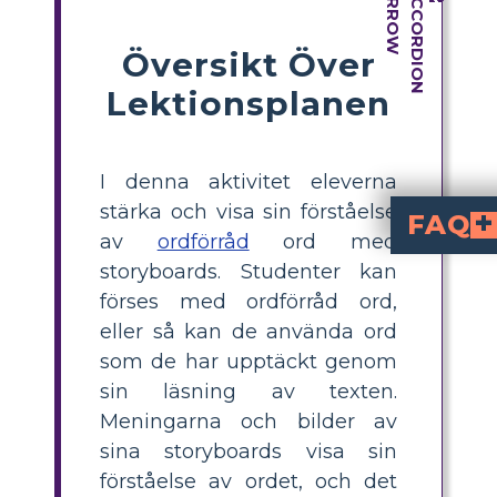
Översikt Över
Lektionsplanen
I denna aktivitet eleverna
stärka och visa sin förståelse
FAQ
av
ordförråd
ord med
Hur hjälper visue
Genom att hjälpa engelska språkinlärare att förstå ord och begrepp kan bilder främja språkinlärning och förståelse. Precis som serietidningar tycker eleverna om att läsa med mer bilder eftersom det kan ge dem en bättre förståelse för händelserna. Att använda visuella or
Vilka resurser kan användas för "Becaus
Eleverna kan illustrera scener eller karaktärer från
Hur kan visuella ordfö
Elevernas förmåga att tänka kritiskt utvecklas som ett r
Hur kan visuella
Elever kan uppmuntras att dela med sig av sina åsikter och insikter genom att använda visuella hjälp
storyboards. Studenter kan
förses med ordförråd ord,
eller så kan de använda ord
som de har upptäckt genom
sin läsning av texten.
Meningarna och bilder av
sina storyboards visa sin
förståelse av ordet, och det