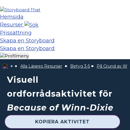
Hemsida
Resurser
Prissättning
Skapa en Storyboard
Skapa en Storyboard
Alla Lärares Resurser
Betyg 3-5
På Grund av Win
Visuell
ordforrådsaktivitet för
Because of Winn-Dixie
KOPIERA AKTIVITET