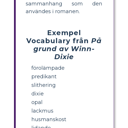
sammanhang som den
användes i romanen.
Exempel
Vocabulary från
På
grund av Winn-
Dixie
förolämpade
predikant
slithering
dixie
opal
lackmus
husmanskost
lidande