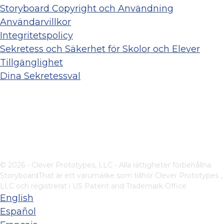
Storyboard Copyright och Användning
Användarvillkor
Integritetspolicy
Sekretess och Säkerhet för Skolor och Elever
Tillgänglighet
Dina Sekretessval
© 2026 - Clever Prototypes, LLC - Alla rättigheter förbehållna.
StoryboardThat är ett varumärke som tillhör
Clever Prototypes ,
LLC
och registrerat i US Patent and Trademark Office
English
Español