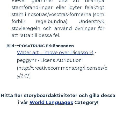
Elever glömmer ofta att tillämpa
stamförändringar eller byter felaktigt
stam i nosotras/vosotras-formerna (som
förblir regelbundna). Understryk
stövleregeln och använd övningar för
att rätta till dessa fel.
Bild~~POS=TRUNC Erkännanden
Water art: ... move over Picasso :-)
•
peggyhr • Licens Attribution
(http://creativecommons.org/licenses/b
y/2.0/)
Hitta fler storyboardaktiviteter och gilla dessa
i vår
World Languages
Category!