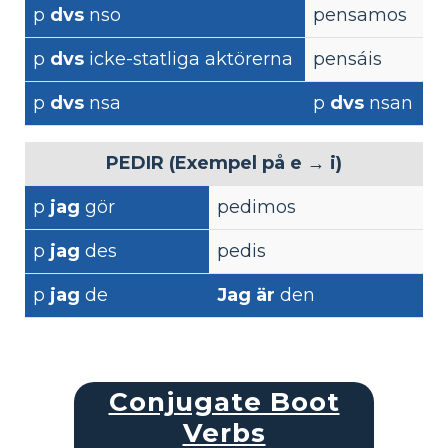
p
dvs
nso
pensamos
p
dvs
icke-statliga aktörerna
pensáis
p
dvs
nsa
p
dvs
nsan
PEDIR (Exempel på e → i)
p
jag
gör
pedimos
p
jag
des
pedis
p
jag
de
Jag är
den
Conjugate Boot
Verbs