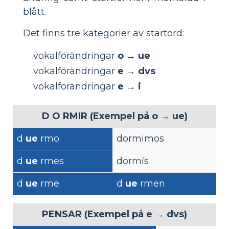
blått.
Det finns tre kategorier av startord:
vokalförändringar
o → ue
vokalförändringar
e → dvs
vokalförändringar
e → i
D
O
RMIR (Exempel på o → ue)
d
ue
rmo
dormimos
d
ue
rmes
dormís
d
ue
rme
d
ue
rmen
PENSAR (Exempel på e → dvs)