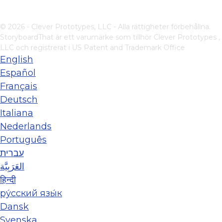
© 2026 - Clever Prototypes, LLC - Alla rättigheter förbehållna.
StoryboardThat är ett varumärke som tillhör
Clever Prototypes ,
LLC
och registrerat i US Patent and Trademark Office
English
Español
Français
Deutsch
Italiana
Nederlands
Português
עברית
العَرَبِيَّة
हिन्दी
ру́сский язы́к
Dansk
Svenska