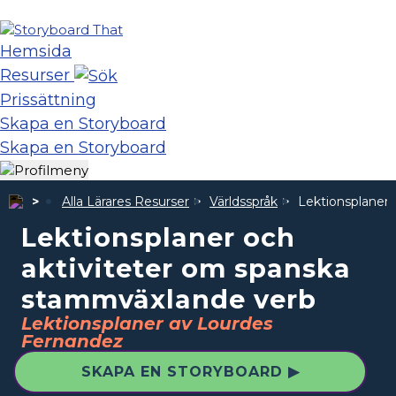
Hemsida
Resurser
Prissättning
Skapa en Storyboard
Skapa en Storyboard
Alla Lärares Resurser
Världsspråk
Lektionsplaner
Lektionsplaner och
aktiviteter om spanska
stammväxlande verb
Lektionsplaner av Lourdes
Fernandez
SKAPA EN STORYBOARD ▶