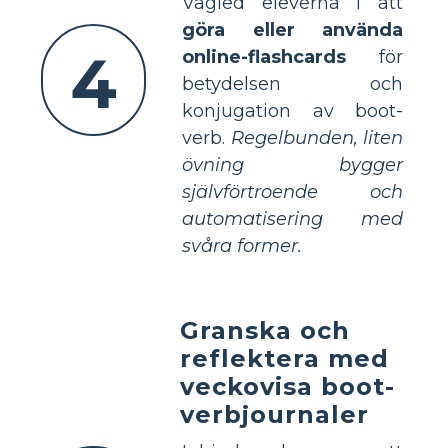
Vägled eleverna i att
göra eller använda
4
online-flashcards
för
betydelsen och
konjugation av boot-
verb.
Regelbunden, liten
övning bygger
självförtroende och
automatisering med
svåra former.
Granska och
reflektera med
veckovisa boot-
verbjournaler