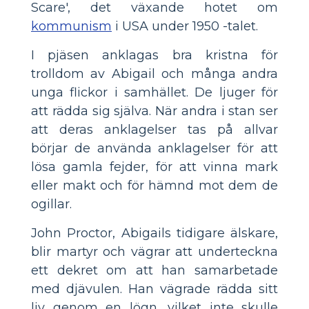
Scare', det växande hotet om
kommunism
i USA under 1950 -talet.
I pjäsen anklagas bra kristna för
trolldom av Abigail och många andra
unga flickor i samhället. De ljuger för
att rädda sig själva. När andra i stan ser
att deras anklagelser tas på allvar
börjar de använda anklagelser för att
lösa gamla fejder, för att vinna mark
eller makt och för hämnd mot dem de
ogillar.
John Proctor, Abigails tidigare älskare,
blir martyr och vägrar att underteckna
ett dekret om att han samarbetade
med djävulen. Han vägrade rädda sitt
liv genom en lögn, vilket inte skulle