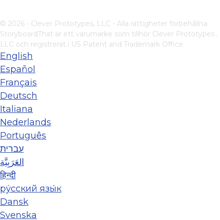
© 2026 - Clever Prototypes, LLC - Alla rättigheter förbehållna.
StoryboardThat är ett varumärke som tillhör
Clever Prototypes ,
LLC
och registrerat i US Patent and Trademark Office
English
Español
Français
Deutsch
Italiana
Nederlands
Português
עברית
العَرَبِيَّة
हिन्दी
ру́сский язы́к
Dansk
Svenska