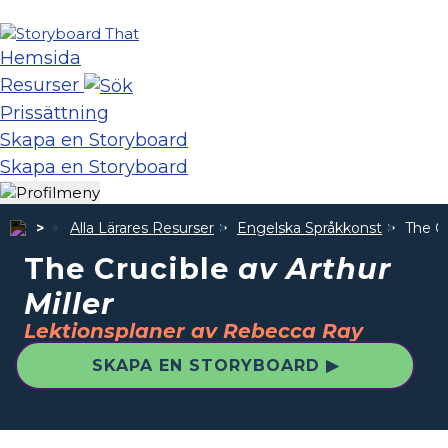
Hemsida
Resurser
Prissättning
Skapa en Storyboard
Skapa en Storyboard
Alla Lärares Resurser
Engelska Språkkonst
The C
The Crucible
av Arthur
Miller
Lektionsplaner av Rebecca Ray
SKAPA EN STORYBOARD ▶