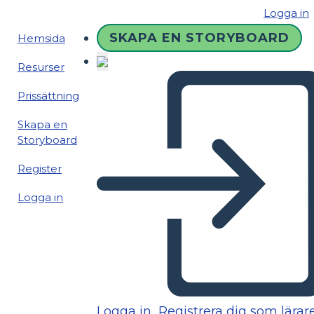
Logga in
SKAPA EN STORYBOARD
Hemsida
Resurser
Prissättning
Skapa en
Storyboard
Register
Logga in
Logga in
Registrera dig som lärar