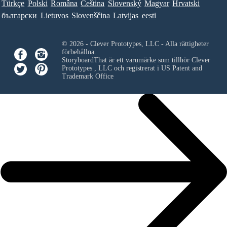
Türkçe
Polski
Româna
Ceština
Slovenský
Magyar
Hrvatski
български
Lietuvos
Slovenščina
Latvijas
eesti
© 2026 - Clever Prototypes, LLC - Alla rättigheter
förbehållna.
StoryboardThat är ett varumärke som tillhör
Clever
Prototypes , LLC
och registrerat i US Patent and
Trademark Office