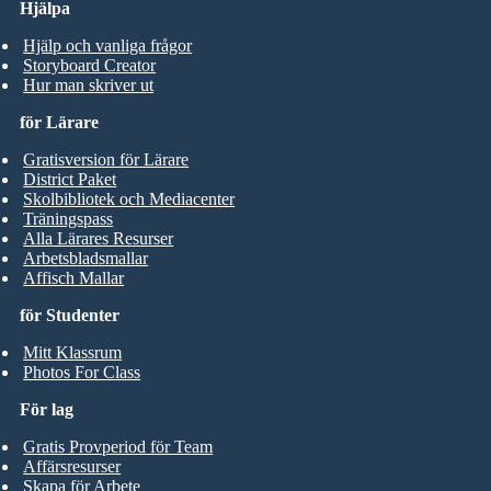
Hjälpa
Hjälp och vanliga frågor
Storyboard Creator
Hur man skriver ut
för Lärare
Gratisversion för Lärare
District Paket
Skolbibliotek och Mediacenter
Träningspass
Alla Lärares Resurser
Arbetsbladsmallar
Affisch Mallar
för Studenter
Mitt Klassrum
Photos For Class
För lag
Gratis Provperiod för Team
Affärsresurser
Skapa för Arbete