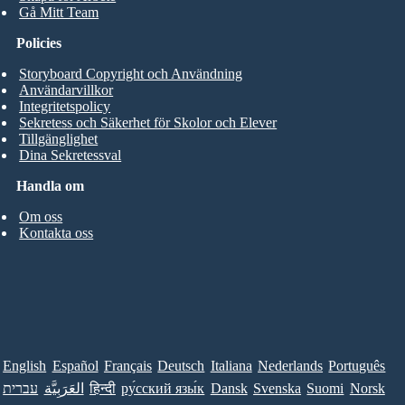
Gå Mitt Team
Policies
Storyboard Copyright och Användning
Användarvillkor
Integritetspolicy
Sekretess och Säkerhet för Skolor och Elever
Tillgänglighet
Dina Sekretessval
Handla om
Om oss
Kontakta oss
English
Español
Français
Deutsch
Italiana
Nederlands
Português
עברית
العَرَبِيَّة
हिन्दी
ру́сский язы́к
Dansk
Svenska
Suomi
Norsk