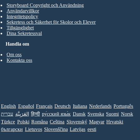
Storyboard Copyright och Användning
Användarvillkor
Integritetspolicy
Sekretess och Säkerhet för Skolor och Elever
Tillgänglighet
Dina Sekretessval
Handla om
Om oss
Kontakta oss
English
Español
Français
Deutsch
Italiana
Nederlands
Português
עברית
العَرَبِيَّة
हिन्दी
ру́сский язы́к
Dansk
Svenska
Suomi
Norsk
Türkçe
Polski
Româna
Ceština
Slovenský
Magyar
Hrvatski
български
Lietuvos
Slovenščina
Latvijas
eesti