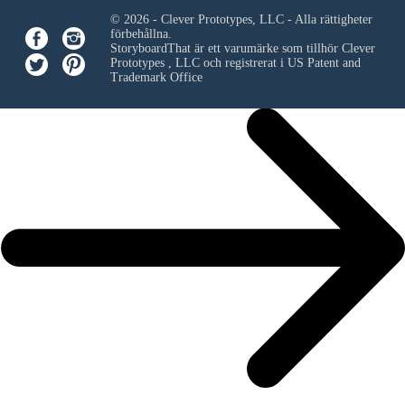
© 2026 - Clever Prototypes, LLC - Alla rättigheter
förbehållna.
StoryboardThat är ett varumärke som tillhör
Clever
Prototypes , LLC
och registrerat i US Patent and
Trademark Office