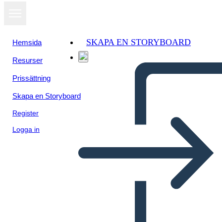
SKAPA EN STORYBOARD
Hemsida
Resurser
Visa som
Prissättning
bildspel
Skapa en Storyboard
Register
Logga in
Untitled Storyboard