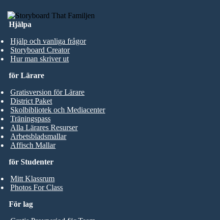
Hjälpa
Hjälp och vanliga frågor
Storyboard Creator
Hur man skriver ut
för Lärare
Gratisversion för Lärare
District Paket
Skolbibliotek och Mediacenter
Träningspass
Alla Lärares Resurser
Arbetsbladsmallar
Affisch Mallar
för Studenter
Mitt Klassrum
Photos For Class
För lag