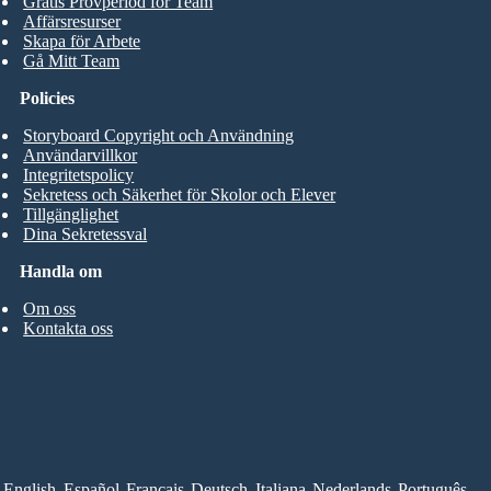
Gratis Provperiod för Team
Affärsresurser
Skapa för Arbete
Gå Mitt Team
Policies
Storyboard Copyright och Användning
Användarvillkor
Integritetspolicy
Sekretess och Säkerhet för Skolor och Elever
Tillgänglighet
Dina Sekretessval
Handla om
Om oss
Kontakta oss
English
Español
Français
Deutsch
Italiana
Nederlands
Português