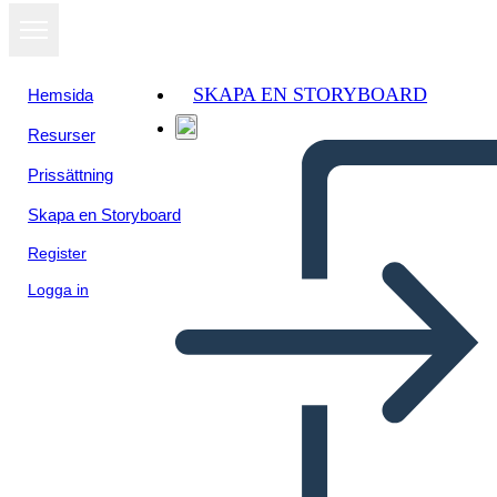
SKAPA EN STORYBOARD
Hemsida
Resurser
Visa som
Prissättning
bildspel
Skapa en Storyboard
Register
Logga in
MOVIENTO DEL 68