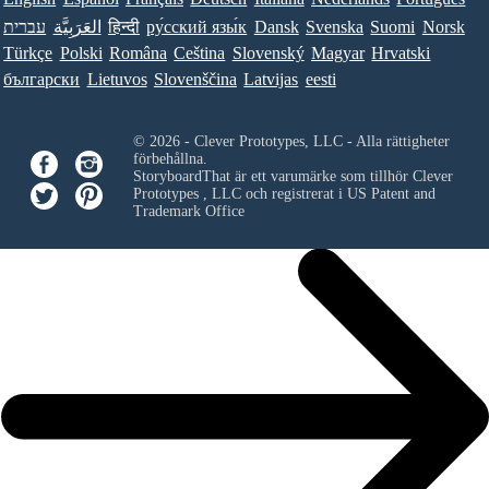
עברית
العَرَبِيَّة
हिन्दी
ру́сский язы́к
Dansk
Svenska
Suomi
Norsk
Türkçe
Polski
Româna
Ceština
Slovenský
Magyar
Hrvatski
български
Lietuvos
Slovenščina
Latvijas
eesti
© 2026 - Clever Prototypes, LLC - Alla rättigheter
förbehållna.
StoryboardThat är ett varumärke som tillhör
Clever
Prototypes , LLC
och registrerat i US Patent and
Trademark Office