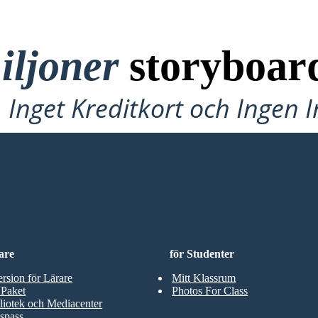
iljoner
storyboar
Inget Kreditkort och Ingen 
att Prova!
D
are
för Studenter
ersion för Lärare
Mitt Klassrum
 Paket
Photos For Class
liotek och Mediacenter
spass