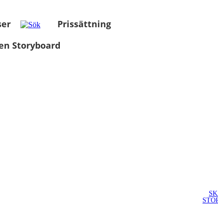
ser
Prissättning
en Storyboard
SK
STO