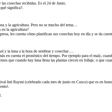
 las cosechas recibidas. Es el 24 de Junio.
¿qué significa?.
luna y la agricultura. Pero no se mucho del tema…
en la agricultura?
resa, les cuenta cómo planifican sus cosechas hoy en día y se da cuent
sol y la luna a la hora de sembrar y cosechar….
s en cuenta el pronóstico del tiempo. Por ejemplo para el maíz, cuando 
emos que cuando hay luna llena las plantas crecen en follaje, o que cua
stival Inti Raymi (celebrado cada mes de junio en Cusco) que es en hono
ento!.
!.