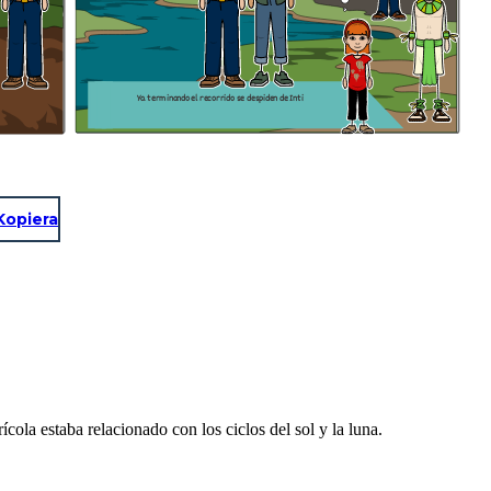
.
Ya terminando el recorrido se despiden de Inti
Kopiera
cola estaba relacionado con los ciclos del sol y la luna.