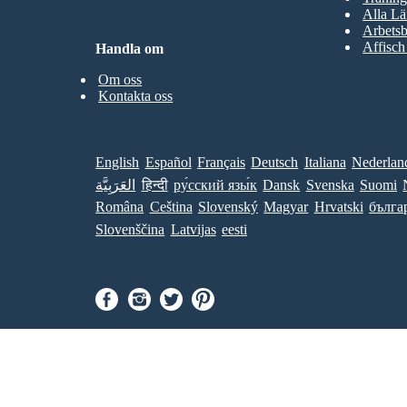
Alla Lä
Arbetsb
Affisch
Handla om
Om oss
Kontakta oss
English
Español
Français
Deutsch
Italiana
Nederlan
العَرَبِيَّة
हिन्दी
ру́сский язы́к
Dansk
Svenska
Suomi
Româna
Ceština
Slovenský
Magyar
Hrvatski
бълга
Slovenščina
Latvijas
eesti