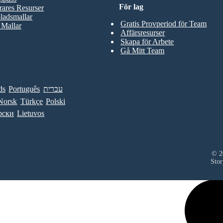
För lag
rares Resurser
ladsmallar
Gratis Provperiod för Team
 Mallar
Affärsresurser
Skapa för Arbete
Gå Mitt Team
ds
Português
עברית
Norsk
Türkçe
Polski
рски
Lietuvos
© 20
Stor