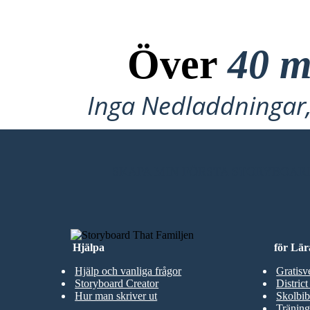
Över
40 m
Inga Nedladdningar, 
SKAPA MIN FÖRSTA STORYBOAR
Hjälpa
för Lär
Hjälp och vanliga frågor
Gratisv
Storyboard Creator
District
Hur man skriver ut
Skolbib
Träning