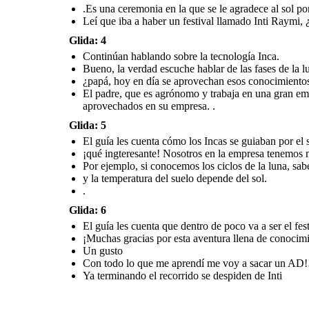
.
mes de junio en Cusco) que es en honor al
.Es una ceremonia en la que se le agradece al sol por
deidad.
como protector y
sol
Leí que iba a haber un festival llamado Inti Raymi, 
.
¡Muchas gracias
por esta aventura
llena de
Glida: 4
Continúan hablando sobre la tecnología Inca.
conocimiento!
Bueno, la verdad escuche hablar de las fases de la 
.
Un gusto
¿papá, hoy en día se aprovechan esos conocimientos 
El padre, que es agrónomo y trabaja en una gran emp
Con todo lo que
me aprendí me
voy a sacar un
aprovechados en su empresa. .
AD!!
.
Glida: 5
El guía les cuenta cómo los Incas se guiaban por el 
¡qué ingteresante! Nosotros en la empresa tenemos má
Ya terminando el recorrido se despiden de Inti
Por ejemplo, si conocemos los ciclos de la luna, sab
y la temperatura del suelo depende del sol.
.
Glida: 6
El guía les cuenta que dentro de poco va a ser el fe
¡Muchas gracias por esta aventura llena de conocimi
Un gusto
Con todo lo que me aprendí me voy a sacar un AD!
Ya terminando el recorrido se despiden de Inti