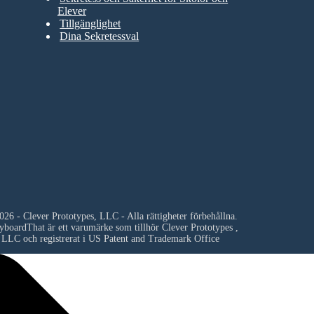
Elever
Tillgänglighet
Dina Sekretessval
26 - Clever Prototypes, LLC - Alla rättigheter förbehållna.
yboardThat är ett varumärke som tillhör
Clever Prototypes ,
LLC
och registrerat i US Patent and Trademark Office