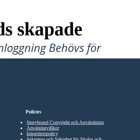
ds skapade
Inloggning Behövs för
Policies
Storyboard Copyright och Användning
Användarvillkor
Integritetspolicy
Sekretess och Säkerhet för Skolor och