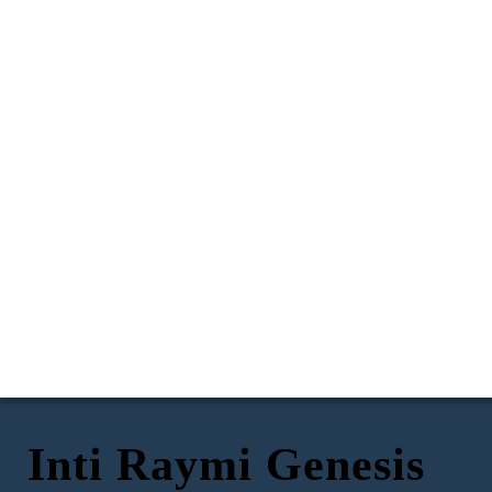
Inti Raymi Genesis
Ellos elaboraron un calendario Inca,
después de miles de años de