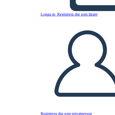
Kopiera denna storyboard
Logga in
Registrera dig som lärare
SKAPA EN STORYBOARD
SPELA UPP BILDSPEL
LÄS FÖR MIG
Registrera dig som privatperson