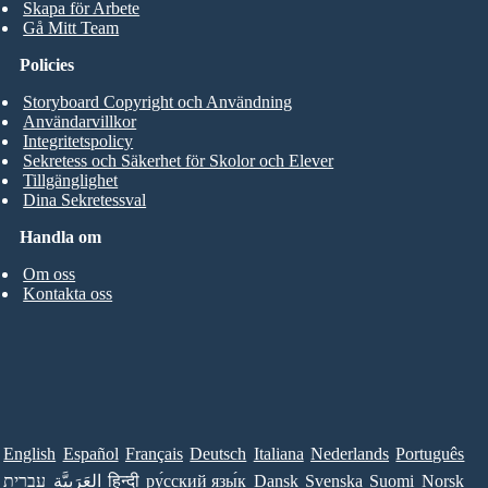
Skapa för Arbete
Gå Mitt Team
Policies
Storyboard Copyright och Användning
Användarvillkor
Integritetspolicy
Sekretess och Säkerhet för Skolor och Elever
Tillgänglighet
Dina Sekretessval
Handla om
Om oss
Kontakta oss
English
Español
Français
Deutsch
Italiana
Nederlands
Português
עברית
العَرَبِيَّة
हिन्दी
ру́сский язы́к
Dansk
Svenska
Suomi
Norsk