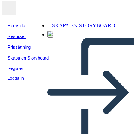
SKAPA EN STORYBOARD
Hemsida
Resurser
Visa som
Prissättning
bildspel
Skapa en Storyboard
Register
Logga in
dfdf