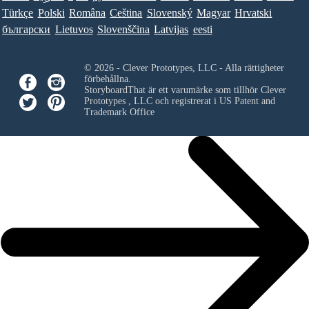
Türkçe
Polski
Româna
Ceština
Slovenský
Magyar
Hrvatski
български
Lietuvos
Slovenščina
Latvijas
eesti
© 2026 - Clever Prototypes, LLC - Alla rättigheter
förbehållna.
StoryboardThat är ett varumärke som tillhör
Clever
Prototypes , LLC
och registrerat i US Patent and
Trademark Office