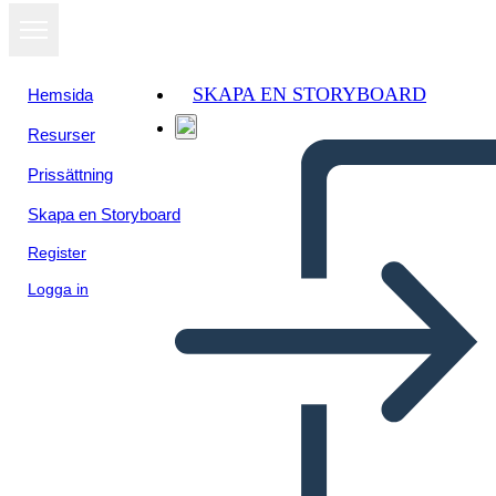
SKAPA EN STORYBOARD
Hemsida
Resurser
Visa som
Prissättning
bildspel
Skapa en Storyboard
Register
Logga in
Garantizar la paz
ciudadana,seguridad integral