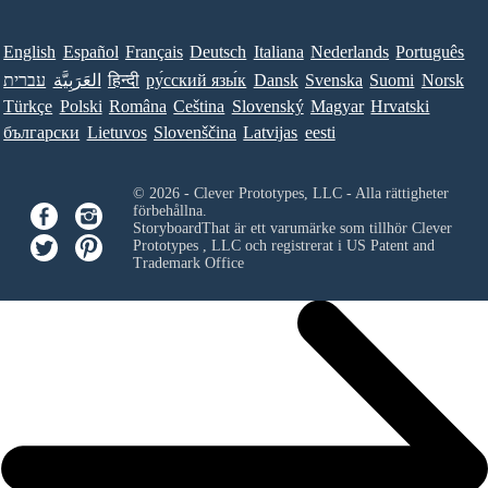
English
Español
Français
Deutsch
Italiana
Nederlands
Português
עברית
العَرَبِيَّة
हिन्दी
ру́сский язы́к
Dansk
Svenska
Suomi
Norsk
Türkçe
Polski
Româna
Ceština
Slovenský
Magyar
Hrvatski
български
Lietuvos
Slovenščina
Latvijas
eesti
© 2026 - Clever Prototypes, LLC - Alla rättigheter
förbehållna.
StoryboardThat är ett varumärke som tillhör
Clever
Prototypes , LLC
och registrerat i US Patent and
Trademark Office