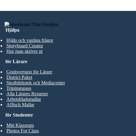
Hjälpa
Hjälp och vanliga frågor
Storyboard Creator
Hur man skriver ut
för Lärare
Gratisversion för Lärare
District Paket
Skolbibliotek och Mediacenter
Träningspass
Alla Lärares Resurser
Arbetsbladsmallar
Affisch Mallar
för Studenter
Mitt Klassrum
Photos For Class