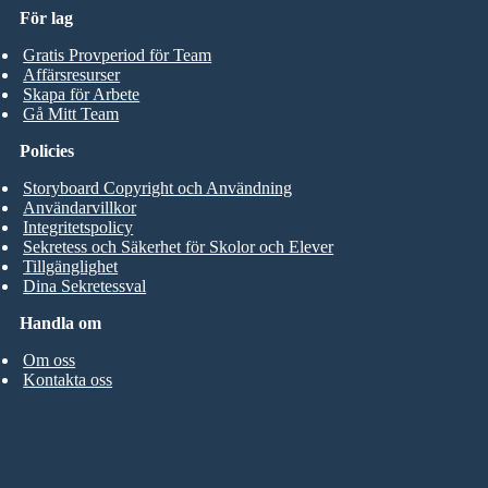
För lag
Gratis Provperiod för Team
Affärsresurser
Skapa för Arbete
Gå Mitt Team
Policies
Storyboard Copyright och Användning
Användarvillkor
Integritetspolicy
Sekretess och Säkerhet för Skolor och Elever
Tillgänglighet
Dina Sekretessval
Handla om
Om oss
Kontakta oss