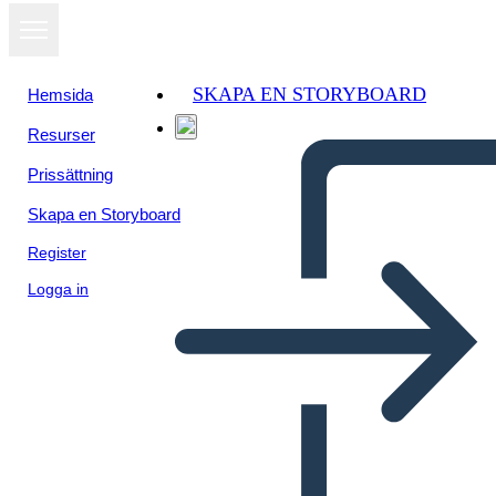
SKAPA EN STORYBOARD
Hemsida
Resurser
Visa som
Prissättning
bildspel
Skapa en Storyboard
Register
Logga in
Untitled Storyboard