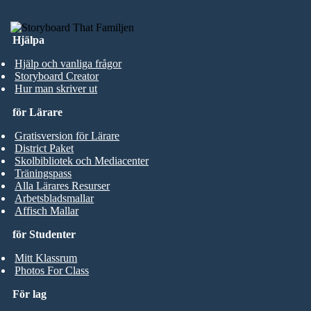
Hjälpa
Hjälp och vanliga frågor
Storyboard Creator
Hur man skriver ut
för Lärare
Gratisversion för Lärare
District Paket
Skolbibliotek och Mediacenter
Träningspass
Alla Lärares Resurser
Arbetsbladsmallar
Affisch Mallar
för Studenter
Mitt Klassrum
Photos For Class
För lag