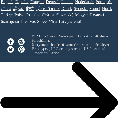
English
Español
Français
Deutsch
Italiana
Nederlands
Português
עברית
العَرَبِيَّة
हिन्दी
ру́сский язы́к
Dansk
Svenska
Suomi
Norsk
Türkçe
Polski
Româna
Ceština
Slovenský
Magyar
Hrvatski
български
Lietuvos
Slovenščina
Latvijas
eesti
© 2026 - Clever Prototypes, LLC - Alla rättigheter
förbehållna.
StoryboardThat är ett varumärke som tillhör
Clever
Prototypes , LLC
och registrerat i US Patent and
Trademark Office