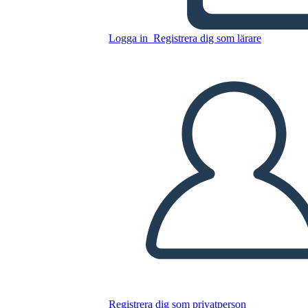
Kopiera denna storyboard
Logga in
Registrera dig som lärare
SKAPA EN STORYBOARD
SPELA UPP BILDSPEL
LÄS FÖR MIG
Registrera dig som privatperson