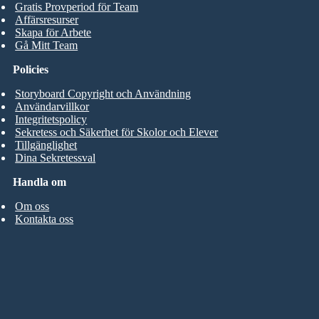
Gratis Provperiod för Team
Affärsresurser
Skapa för Arbete
Gå Mitt Team
Policies
Storyboard Copyright och Användning
Användarvillkor
Integritetspolicy
Sekretess och Säkerhet för Skolor och Elever
Tillgänglighet
Dina Sekretessval
Handla om
Om oss
Kontakta oss