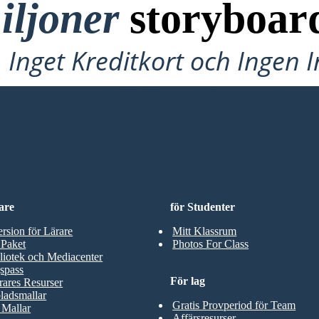
iljoner
storyboar
Inget Kreditkort och Ingen 
att Prova!
D
are
för Studenter
ersion för Lärare
Mitt Klassrum
 Paket
Photos For Class
liotek och Mediacenter
spass
För lag
rares Resurser
ladsmallar
Gratis Provperiod för Team
 Mallar
Affärsresurser