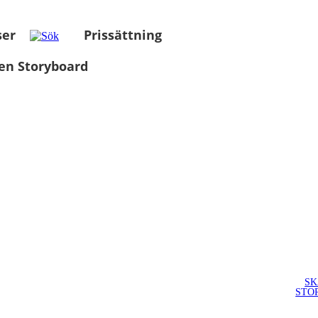
ser
Prissättning
en Storyboard
SK
STO