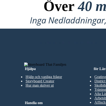
Över
40 m
Inga Nedladdningar, 
Gli animali non sono uguali. I maiali stanno cominciando ad assumere qualità umane -
come camminare in posizione verticale. Come gli animali guardano i maiali e gli esseri
umani, si rendono conto che non possono più dire il due a parte.
SKAPA MIN FÖRSTA STORYBOAR
Hjälpa
för Lär
Hjälp och vanliga frågor
Gratisv
Storyboard Creator
District
Hur man skriver ut
Skolbib
Träning
Alla Lä
Arbetsb
Affisch
Handla om