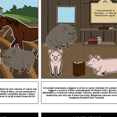
I Comandamenti di
Animalità ... 7. Tutti gli
Animali Sono Uguali
 Gli animali cominciano a
Napoleone comincia a dare la colpa della palla di neve, il maiale ha cacciato via, per gli
 i giovani. Il cibo è
incidenti che accadono in azienda. L'utilizzo della palla di neve come capro espiatorio,
ali elevarsi a posizioni di
Napoleone comincia a eliminare la fattoria, accusando gli altri animali di cospirare con
nce per avere suoi cani
il suo vecchio rivale, e attaccandoli con i cani.
RISOLUZIONE
Gli animali cominciano a leggere e scrivere e avere credenze. Gli animali
mali per una riunione e li ispira alla
leggere e scrivere. Usano i comandamenti di educare tutti i giovani. 
 Palla di Neve, voto di continuare il
abbondante, e la fattoria senza intoppi. Tuttavia, quando i maiali elevarsi
inadatti, contadino ubriaco. I maiali
leadership, una lotta per il potere ha inizio. Napoleone vince per aver
rno in cui gli animali hanno diritti.
inseguono Snowball fuori l'azienda.
le ha cacciato via, per gli