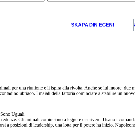
SKAPA DIN EGEN!
le ha cacciato via, per gli
eve come capro espiatorio,
tore, il signor Jones, che
Gli animali non sono uguali. I maiali stanno cominciando ad assumere qualità umane -
i animali di cospirare con
ssivamente peggiorando in
come camminare in posizione verticale. Come gli animali guardano i maiali e gli esseri
cani.
lare, ed è chiaro che i
umani, si rendono conto che non possono più dire il due a parte.
ali per una riunione e li ispira alla rivolta. Anche se lui muore, due m
i, contadino ubriaco. I maiali della fattoria cominciare a stabilire un nuov
i Sono Uguali
credenze. Gli animali cominciano a leggere e scrivere. Usano i comandame
varsi a posizioni di leadership, una lotta per il potere ha inizio. Napol