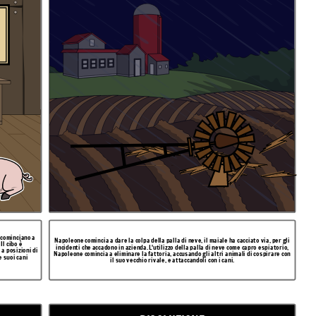
 cominciano a
Napoleone comincia a dare la colpa della palla di neve, il maiale ha cacciato via, per gli
Il cibo è
incidenti che accadono in azienda. L'utilizzo della palla di neve come capro espiatorio,
 a posizioni di
Napoleone comincia a eliminare la fattoria, accusando gli altri animali di cospirare con
e suoi cani
il suo vecchio rivale, e attaccandoli con i cani.