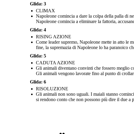
Glida: 3
CLIMAX
Napoleone comincia a dare la colpa della palla di nev
Napoleone comincia a eliminare la fattoria, accusando 
Glida: 4
RISING AZIONE
Come leader supremo, Napoleone mette in atto le modif
fine, la supremazia di Napoleone lo ha paranoico ch
Napoleone comincia a dare la colpa della palla di neve, il maiale ha cacciato via, per gli
incidenti che accadono in azienda. L'utilizzo della palla di neve come capro espiatorio,
Gli animali diventano convinti che fossero meglio con l'agricoltore, il signor Jones, che
Gli animali non sono uguali. I maiali stanno cominciando ad
Napoleone comincia a eliminare la fattoria, accusando gli altri animali di cospirare con
la tirannia che ha finito per essere. Le cose si fanno progressivamente peggiorando in
Glida: 5
come camminare in posizione verticale. Come gli animali guard
il suo vecchio rivale, e attaccandoli con i cani.
azienda. Gli animali vengono lavorate fino al punto di crollare, ed è chiaro che i
umani, si rendono conto che non possono più dire i
comandamenti sono stati riscritti.
CADUTA AZIONE
Gli animali diventano convinti che fossero meglio con
Gli animali vengono lavorate fino al punto di crollare
RISOLUZIONE
Glida: 6
RISOLUZIONE
Gli animali non sono uguali. I maiali stanno cominc
si rendono conto che non possono più dire il due a p