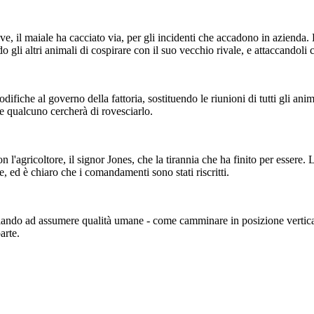
e, il maiale ha cacciato via, per gli incidenti che accadono in azienda. 
gli altri animali di cospirare con il suo vecchio rivale, e attaccandoli c
iche al governo della fattoria, sostituendo le riunioni di tutti gli anima
e qualcuno cercherà di rovesciarlo.
 assumere qualità umane -
ano i maiali e gli esseri
l due a parte.
 l'agricoltore, il signor Jones, che la tirannia che ha finito per esser
, ed è chiaro che i comandamenti sono stati riscritti.
iando ad assumere qualità umane - come camminare in posizione vertical
arte.