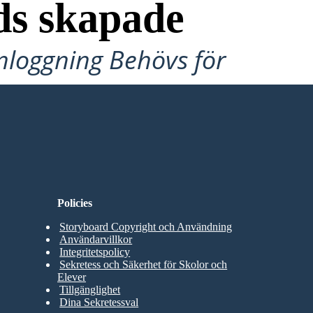
ds skapade
Inloggning Behövs för
Policies
Storyboard Copyright och Användning
Användarvillkor
Integritetspolicy
Sekretess och Säkerhet för Skolor och
Elever
Tillgänglighet
Dina Sekretessval