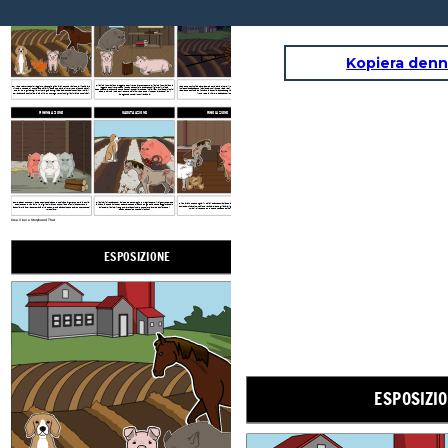
I Comandamenti di
Animalità ... 7. Tutti gli
Animali Sono Uguali
Kopiera denn
Gli animali cominciano a leggere e scrivere e avere credenze. Gli animali cominciano a
Sul Manor Farm, Vecchio Maggiore, raccoglie gli animali per una riunione e li ispira alla
Napoleone comincia a dare la colpa della palla di neve, il maiale ha cacciato via, per gli
leggere e scrivere. Usano i comandamenti di educare tutti i giovani. Il cibo è
rivolta. Anche se lui muore, due maiali, Napoleon e Palla di Neve, voto di continuare il
incidenti che accadono in azienda. L'utilizzo della palla di neve come capro espiatorio,
abbondante, e la fattoria senza intoppi. Tuttavia, quando i maiali elevarsi a posizioni di
suo lavoro, e guidare gli altri nella guida off gli inadatti, contadino ubriaco. I maiali
Napoleone comincia a eliminare la fattoria, accusando gli altri animali di cospirare con
leadership, una lotta per il potere ha inizio. Napoleone vince per avere suoi cani
della fattoria cominciare a stabilire un nuovo governo in cui gli animali hanno diritti.
il suo vecchio rivale, e attaccandoli con i cani.
inseguono Snowball fuori l'azienda.
RISING AZIONE
CADUTA AZIONE
RISOLUZIONE
Come leader supremo, Napoleone mette in atto le modifiche al governo della fattoria,
Gli animali diventano convinti che fossero meglio con l'agricoltore, il signor Jones, che
Gli animali non sono uguali. I maiali stanno cominciando ad assumere qualità umane -
sostituendo le riunioni di tutti gli animali con un comitato di suini che correrà la
la tirannia che ha finito per essere. Le cose si fanno progressivamente peggiorando in
come camminare in posizione verticale. Come gli animali guardano i maiali e gli esseri
fattoria. Alla fine, la supremazia di Napoleone lo ha paranoico che qualcuno cercherà di
azienda. Gli animali vengono lavorate fino al punto di crollare, ed è chiaro che i
umani, si rendono conto che non possono più dire il due a parte.
rovesciarlo.
comandamenti sono stati riscritti.
Crea il tuo a Storyboard That
ESPOSIZIONE
CONFLITTO
I Comand
Animalità ...
Animali S
ESPOSIZI