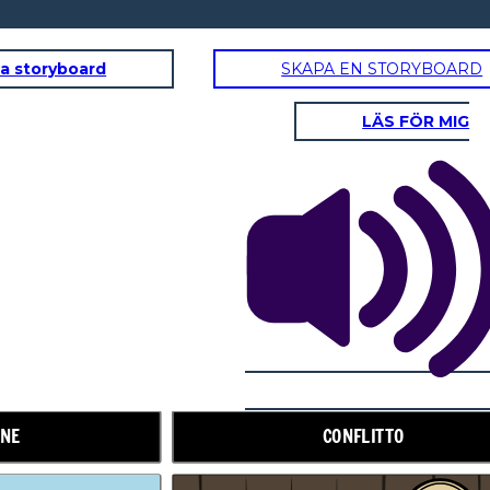
a storyboard
SKAPA EN STORYBOARD
LÄS FÖR MIG
CLIMAX
amenti di
 7. Tutti gli
ono Uguali
ONE
CONFLITTO