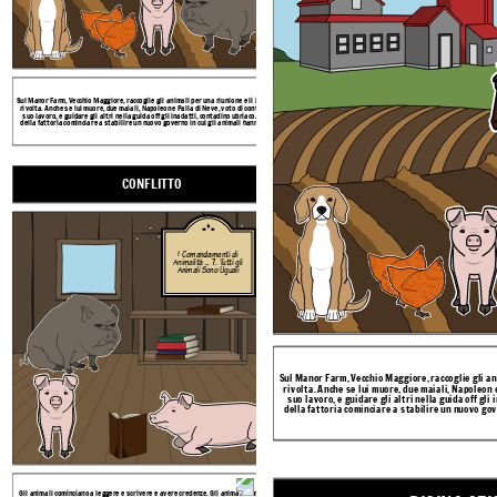
Gli animali cominciano a leggere e scrivere e avere credenze.
Sul Manor Farm, Vecchio Maggiore, raccoglie gli animali per una riunione e li ispira alla
leggere e scrivere. Usano i comandamenti di educare tutti
rivolta. Anche se lui muore, due maiali, Napoleon e Palla di Neve, voto di continuare il
abbondante, e la fattoria senza intoppi. Tuttavia, quando i mai
suo lavoro, e guidare gli altri nella guida off gli inadatti, contadino ubriaco. I maiali
leadership, una lotta per il potere ha inizio. Napoleone vi
della fattoria cominciare a stabilire un nuovo governo in cui gli animali hanno diritti.
inseguono Snowball fuori l'azienda.
CONFLITTO
CLIMAX
RISING AZIONE
CADUTA AZIONE
I Comandamenti di
Animalità ... 7. Tutti gli
Animali Sono Uguali
Sul Manor Farm, Vecchio Maggiore, raccoglie gli ani
rivolta. Anche se lui muore, due maiali, Napoleon e
suo lavoro, e guidare gli altri nella guida off gli 
della fattoria cominciare a stabilire un nuovo gove
Gli animali cominciano a leggere e scrivere e avere credenze. Gli animali cominciano a
Napoleone comincia a dare la colpa della palla di neve, il maia