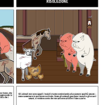
RISOLUZIONE
nor Jones, che
Gli animali non sono uguali. I maiali stanno cominciando ad assumere qualità umane -
peggiorando in
come camminare in posizione verticale. Come gli animali guardano i maiali e gli esseri
iaro che i
umani, si rendono conto che non possono più dire il due a parte.