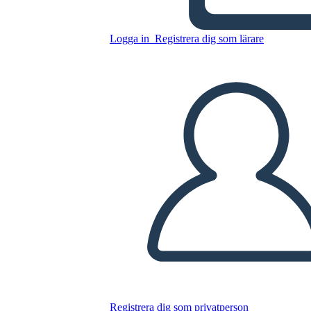
Kopiera denna storyboard
Logga in
Registrera dig som lärare
SKAPA EN STORYBOARD
SPELA UPP BILDSPEL
LÄS FÖR MIG
Registrera dig som privatperson