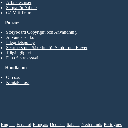
Affärsresurser
Skapa för Arbete
Gå Mitt Team
Policies
Storyboard Copyright och Användning
Användarvillkor
Integritetspolicy
Sekretess och Säkerhet för Skolor och Elever
Tillgänglighet
Dina Sekretessval
Handla om
Om oss
Kontakta oss
English
Español
Français
Deutsch
Italiana
Nederlands
Português