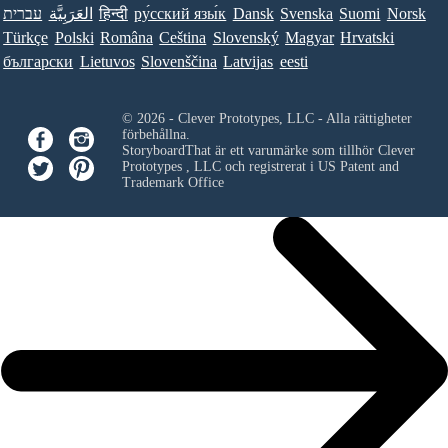
עברית
العَرَبِيَّة
हिन्दी
ру́сский язы́к
Dansk
Svenska
Suomi
Norsk
Türkçe
Polski
Româna
Ceština
Slovenský
Magyar
Hrvatski
български
Lietuvos
Slovenščina
Latvijas
eesti
© 2026 - Clever Prototypes, LLC - Alla rättigheter
förbehållna.
StoryboardThat är ett varumärke som tillhör
Clever
Prototypes , LLC
och registrerat i US Patent and
Trademark Office