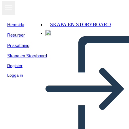
SKAPA EN STORYBOARD
Hemsida
Resurser
Visa som
Prissättning
bildspel
Skapa en Storyboard
Register
Logga in
5th period