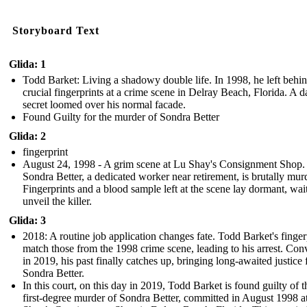
Storyboard Text
Glida: 1
Todd Barket: Living a shadowy double life. In 1998, he left behi
crucial fingerprints at a crime scene in Delray Beach, Florida. A d
secret loomed over his normal facade.
Found Guilty for the murder of Sondra Better
Glida: 2
fingerprint
August 24, 1998 - A grim scene at Lu Shay's Consignment Shop.
Sondra Better, a dedicated worker near retirement, is brutally mur
Fingerprints and a blood sample left at the scene lay dormant, wai
unveil the killer.
Glida: 3
2018: A routine job application changes fate. Todd Barket's finger
match those from the 1998 crime scene, leading to his arrest. Con
in 2019, his past finally catches up, bringing long-awaited justice 
Sondra Better.
In this court, on this day in 2019, Todd Barket is found guilty of t
first-degree murder of Sondra Better, committed in August 1998 a