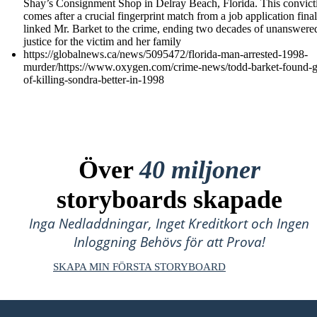
Shay’s Consignment Shop in Delray Beach, Florida. This convict
comes after a crucial fingerprint match from a job application final
linked Mr. Barket to the crime, ending two decades of unanswere
justice for the victim and her family
https://globalnews.ca/news/5095472/florida-man-arrested-1998-
murder/https://www.oxygen.com/crime-news/todd-barket-found-gu
of-killing-sondra-better-in-1998
Över
40 miljoner
storyboards skapade
Inga Nedladdningar, Inget Kreditkort och Ingen
Inloggning Behövs för att Prova!
SKAPA MIN FÖRSTA STORYBOARD