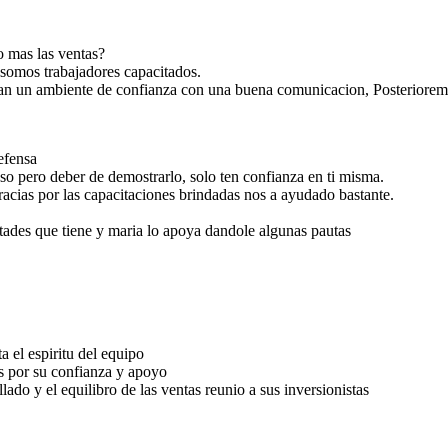
o mas las ventas?
 somos trabajadores capacitados.
ran un ambiente de confianza con una buena comunicacion, Posterioreme
efensa
so pero deber de demostrarlo, solo ten confianza en ti misma.
ara todos
racias por las capacitaciones brindadas nos a ayudado bastante.
tades que tiene y maria lo apoya dandole algunas pautas
a el espiritu del equipo
s por su confianza y apoyo
ado y el equilibro de las ventas reunio a sus inversionistas