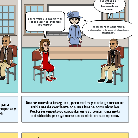
y podemos salir
de esto
trabajando en
equipo.
Y si no vemos un cambio? y si
esque siguen bajando mas
las ventas?
Ten confianza en lo que realizas,
podemos lograrlo; somos trabajadores
capacitados.
Ana se muestra insegura , pero carlos y maria generan un
s para
ambiente de confianza con una buena comunicacion,
 empresa y
Posterioremente se capacitaron y ya tenian una meta
lucion
establecida para generar un cambio en su empresa.