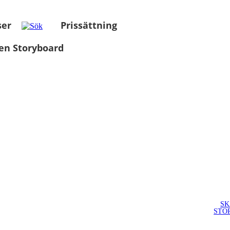
ser
Prissättning
en Storyboard
SK
STO