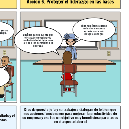
Acciòn 6:
Proteger el liderazgo en las bases
Si no hubiéramos hecho
nada ahora empresa
s por su
estaría corriendo
abajo,
riesgos o peligro
aquí nos damos cuenta que
el trabajo en equipo y la
productividad si determina
la vida o los beneficios a la
empresa
u
o
Días después la jefa y su trabajora dialogan de lo bien que
sus acciones funcionaron para mejorar la productividad de
llado y el
su empresa y eso fue un objetivo muy beneficioso para todos
istas
en el aspecto laboral