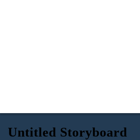
Untitled Storyboard
Acciòn 1: Visualizar el panorama del Problema
Accion 2: Identificar el desafio adaptativo
Acciòn 3: Regular el estrès