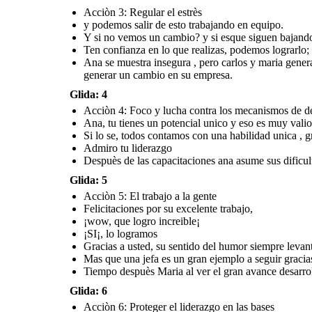
empresa
Acciòn 3: Regular el estrès
y podemos salir de esto trabajando en equipo.
¡SI¡, lo logramos
Y si no vemos un cambio? y si esque siguen bajand
Ten confianza en lo que realizas, podemos lograrlo;
Gracias a usted, su
sentido del humor
siempre levanta el
Ana se muestra insegura , pero carlos y maria gene
espiritu del equipo
generar un cambio en su empresa.
Mas que una jefa es un gran
ejemplo a seguir gracias por su
confianza y apoyo
Glida: 4
Acciòn 4: Foco y lucha contra los mecanismos de d
Ana se muestra insegura , pero carlos y maria generan un
Días después la jefa y su trabajora dialogan de lo bien que
ambiente de confianza con una buena comunicacion,
sus acciones funcionaron para mejorar la productividad de
Ana, tu tienes un potencial unico y eso es muy valio
Tiempo despuès Maria al ver el gran avance desarrollado y el
Posterioremente se capacitaron y ya tenian una meta
su empresa y eso fue un objetivo muy beneficioso p
equilibro de las ventas reunio a sus inversionistas
establecida para generar un cambio en su empresa.
en el aspecto laboral
Si lo se, todos contamos con una habilidad unica , g
Admiro tu liderazgo
Despuès de las capacitaciones ana asume sus dificul
Acciòn 6:
Proteger el liderazgo en las bases
Glida: 5
Acciòn 5: El trabajo a la gente
Felicitaciones por su excelente trabajo,
Si no hubiéramos hecho
¡wow, que logro increible¡
nada ahora empresa
estaría corriendo
riesgos o peligro
aquí nos damos cuenta que
¡SI¡, lo logramos
el trabajo en equipo y la
productividad si determina
Gracias a usted, su sentido del humor siempre levant
la vida o los beneficios a la
empresa
Mas que una jefa es un gran ejemplo a seguir gracia
Tiempo despuès Maria al ver el gran avance desarroll
Glida: 6
Acciòn 6: Proteger el liderazgo en las bases