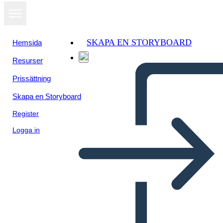
SKAPA EN STORYBOARD
Hemsida
Resurser
Visa som
Prissättning
bildspel
Skapa en Storyboard
Register
Logga in
Untitled Storyboard