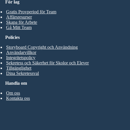
För lag
Gratis Provperiod för Team
Affärsresurser
Skapa för Arbete
Gå Mitt Team
Policies
Storyboard Copyright och Användning
Användarvillkor
Integritetspolicy
Sekretess och Säkerhet för Skolor och Elever
Tillgänglighet
Dina Sekretessval
Handla om
Om oss
Kontakta oss