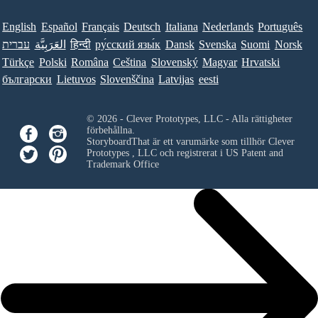
English
Español
Français
Deutsch
Italiana
Nederlands
Português
עברית
العَرَبِيَّة
हिन्दी
ру́сский язы́к
Dansk
Svenska
Suomi
Norsk
Türkçe
Polski
Româna
Ceština
Slovenský
Magyar
Hrvatski
български
Lietuvos
Slovenščina
Latvijas
eesti
© 2026 - Clever Prototypes, LLC - Alla rättigheter
förbehållna.
StoryboardThat är ett varumärke som tillhör
Clever
Prototypes , LLC
och registrerat i US Patent and
Trademark Office