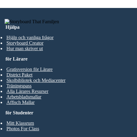
Hjälpa
Hjälp och vanliga frågor
Storyboard Creator
Hur man skriver ut
för Lärare
Gratisversion för Lärare
District Paket
Skolbibliotek och Mediacenter
Träningspass
Alla Lärares Resurser
Arbetsbladsmallar
Affisch Mallar
för Studenter
Mitt Klassrum
Photos For Class