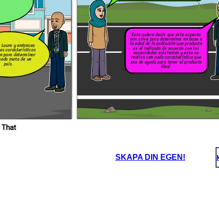
ansparente.
Esto quiere decir que este aspecto
s
nos sirve para determinar en base a
la edad de la población que producto
s
 Laura y entonces
es el indicado de acuerdo con las
as características
o
necesidades existentes y esto se
en para determinar
realiza con cada característica que
cado meta de un
sea de ayuda para tener el producto
país.
ideal.
 That
SKAPA DIN EGEN!