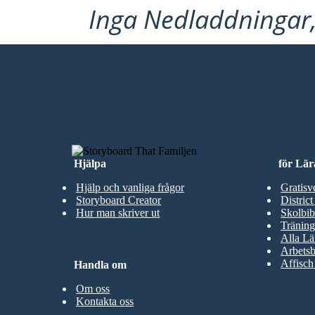
Inga Nedladdningar, 
SKAPA MIN FÖRSTA STORYBOAR
Hjälpa
för Lär
Hjälp och vanliga frågor
Gratisv
Storyboard Creator
District
Hur man skriver ut
Skolbib
Träning
Alla Lä
Arbetsb
Affisch
Handla om
Om oss
Kontakta oss