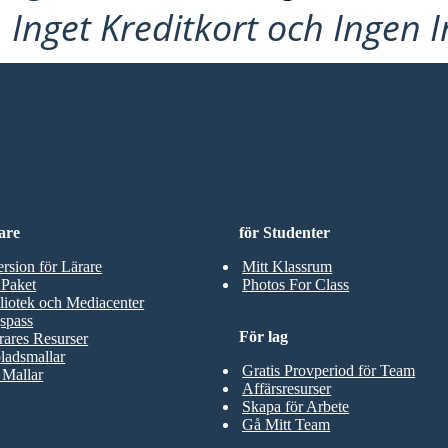
Inget Kreditkort och Ingen 
att Prova!
D
are
för Studenter
ersion för Lärare
Mitt Klassrum
 Paket
Photos For Class
liotek och Mediacenter
spass
För lag
rares Resurser
ladsmallar
Gratis Provperiod för Team
 Mallar
Affärsresurser
Skapa för Arbete
Gå Mitt Team