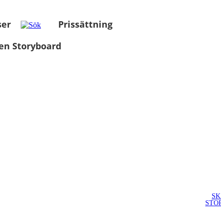
ser
Prissättning
en Storyboard
SK
STO