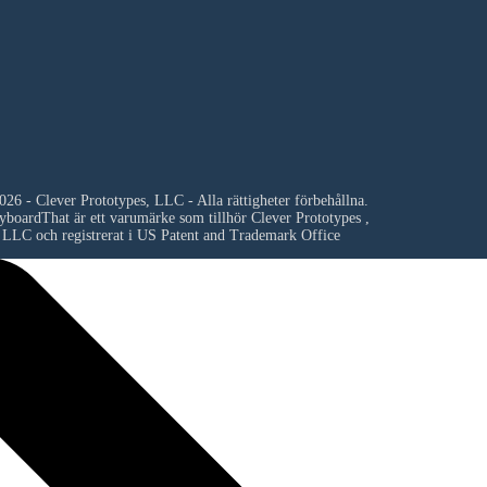
26 - Clever Prototypes, LLC - Alla rättigheter förbehållna.
yboardThat är ett varumärke som tillhör
Clever Prototypes ,
LLC
och registrerat i US Patent and Trademark Office