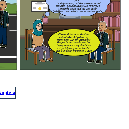
país .
- Transparencia, solidez y madurez del
sistema, sirve para que las empresas
tengan la seguridad de que están
invirtiendo en un país que es transparente.
Otro podría ser el nivel de
estabilidad del gobierno,
ayuda para que las empresas
tengan la certeza de que las
leyes, normas o regulaciones
son estables y no se pueden
cambiar de un momento a otro
Kopiera