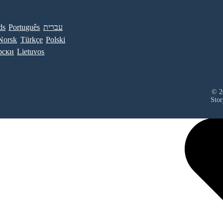
ds
Português
עברית
Norsk
Türkçe
Polski
рски
Lietuvos
© 20
Stor