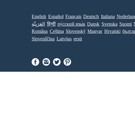
English
Español
Français
Deutsch
Italiana
Nederlan
العَرَبِيَّة
हिन्दी
ру́сский язы́к
Dansk
Svenska
Suomi
Româna
Ceština
Slovenský
Magyar
Hrvatski
бълга
Slovenščina
Latvijas
eesti