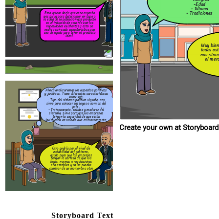
invirtiendo en un país que es tr
-Edad
- Idioma
- Tradiciones
Esto quiere decir que este aspecto
nos sirve para determinar en base a
la edad de la población que producto
es el indicado de acuerdo con las
necesidades existentes y esto se
realiza con cada característica que
Otro podría ser el nivel de
sea de ayuda para tener el producto
estabilidad del gobierno,
ideal.
ayuda para que las empresa
tengan la certeza de que las
leyes, normas o regulacione
Muy bien
son estables y no se pueden
todas est
cambiar de un momento a otr
nos sirv
el mer
Ahora analizaremos los aspectos políticos
y jurídicos. Tiene diferentes características
como son:
- Tipo del sistema político vigente, nos
sirve para conocer las leyes o normas del
país .
- Transparencia, solidez y madurez del
sistema, sirve para que las empresas
tengan la seguridad de que están
invirtiendo en un país que es transparente.
Create your own at Storyboard
Otro podría ser el nivel de
estabilidad del gobierno,
ayuda para que las empresas
tengan la certeza de que las
leyes, normas o regulaciones
son estables y no se pueden
cambiar de un momento a otro
Storyboard Text