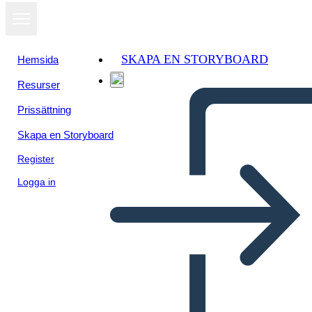
SKAPA EN STORYBOARD
Hemsida
Resurser
Visa som
Prissättning
bildspel
Skapa en Storyboard
Register
Logga in
El mito de Prometeo y la caja