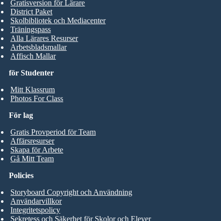
Gratisversion för Lärare
District Paket
Skolbibliotek och Mediacenter
Träningspass
Alla Lärares Resurser
Arbetsbladsmallar
Affisch Mallar
för Studenter
Mitt Klassrum
Photos For Class
För lag
Gratis Provperiod för Team
Affärsresurser
Skapa för Arbete
Gå Mitt Team
Policies
Storyboard Copyright och Användning
Användarvillkor
Integritetspolicy
Sekretess och Säkerhet för Skolor och Elever