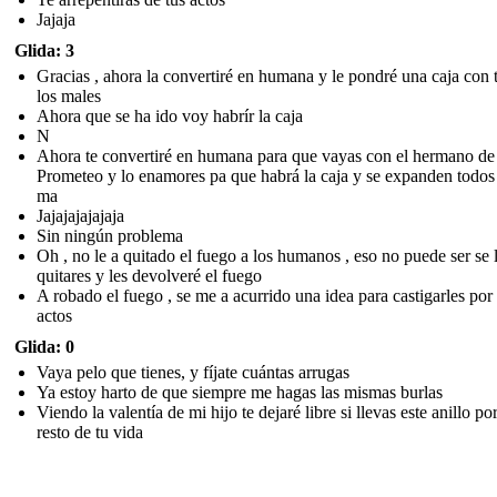
Jajaja
Glida: 3
Gracias , ahora la convertiré en humana y le pondré una caja con 
los males
Ahora que se ha ido voy habrír la caja
N
Ahora te convertiré en humana para que vayas con el hermano de
Prometeo y lo enamores pa que habrá la caja y se expanden todos
ma
Jajajajajajaja
Sin ningún problema
Oh , no le a quitado el fuego a los humanos , eso no puede ser se 
quitares y les devolveré el fuego
A robado el fuego , se me a acurrido una idea para castigarles por
actos
Glida: 0
Vaya pelo que tienes, y fíjate cuántas arrugas
Ya estoy harto de que siempre me hagas las mismas burlas
Viendo la valentía de mi hijo te dejaré libre si llevas este anillo por
resto de tu vida