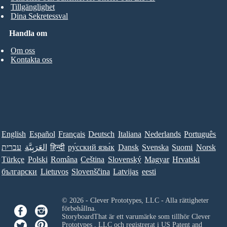
Tillgänglighet
Dina Sekretessval
Handla om
Om oss
Kontakta oss
English
Español
Français
Deutsch
Italiana
Nederlands
Português
עברית
العَرَبِيَّة
हिन्दी
ру́сский язы́к
Dansk
Svenska
Suomi
Norsk
Türkçe
Polski
Româna
Ceština
Slovenský
Magyar
Hrvatski
български
Lietuvos
Slovenščina
Latvijas
eesti
© 2026 - Clever Prototypes, LLC - Alla rättigheter
förbehållna.
StoryboardThat är ett varumärke som tillhör
Clever
Prototypes , LLC
och registrerat i US Patent and