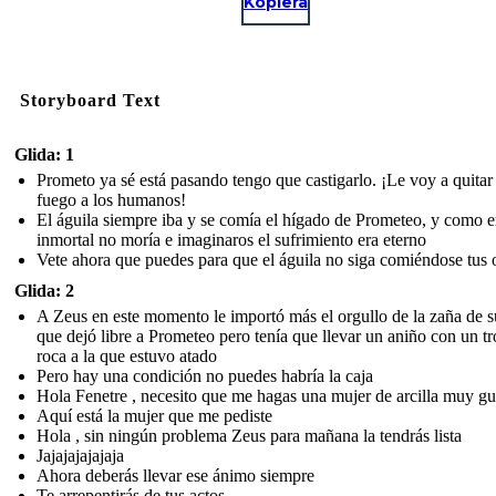
Kopiera
Storyboard Text
Glida: 1
Prometo ya sé está pasando tengo que castigarlo. ¡Le voy a quitar 
fuego a los humanos!
El águila siempre iba y se comía el hígado de Prometeo, y como e
inmortal no moría e imaginaros el sufrimiento era eterno
Vete ahora que puedes para que el águila no siga comiéndose tus 
Glida: 2
A Zeus en este momento le importó más el orgullo de la zaña de s
que dejó libre a Prometeo pero tenía que llevar un aniño con un t
roca a la que estuvo atado
Pero hay una condición no puedes habría la caja
Hola Fenetre , necesito que me hagas una mujer de arcilla muy g
Aquí está la mujer que me pediste
Hola , sin ningún problema Zeus para mañana la tendrás lista
Jajajajajajaja
Ahora deberás llevar ese ánimo siempre
Te arrepentirás de tus actos