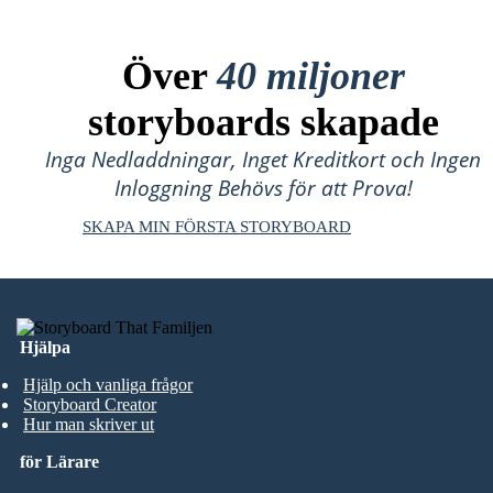
Över
40 miljoner
storyboards skapade
Inga Nedladdningar, Inget Kreditkort och Ingen
Inloggning Behövs för att Prova!
SKAPA MIN FÖRSTA STORYBOARD
Hjälpa
Hjälp och vanliga frågor
Storyboard Creator
Hur man skriver ut
för Lärare