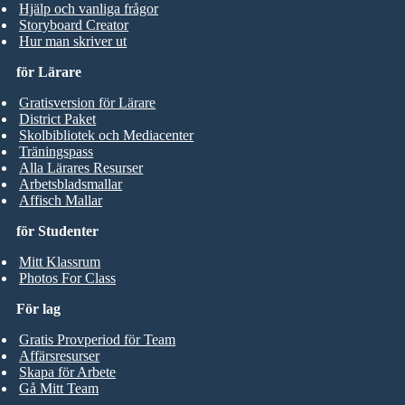
Hjälp och vanliga frågor
Storyboard Creator
Hur man skriver ut
för Lärare
Gratisversion för Lärare
District Paket
Skolbibliotek och Mediacenter
Träningspass
Alla Lärares Resurser
Arbetsbladsmallar
Affisch Mallar
för Studenter
Mitt Klassrum
Photos For Class
För lag
Gratis Provperiod för Team
Affärsresurser
Skapa för Arbete
Gå Mitt Team