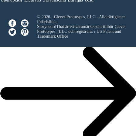
© 2026 - Clever Prototypes, LLC - Alla rättigheter
förbehållna.
StoryboardThat är ett varumärke som tillhör
Clever
Prototypes , LLC
och registrerat i US Patent and
Trademark Office