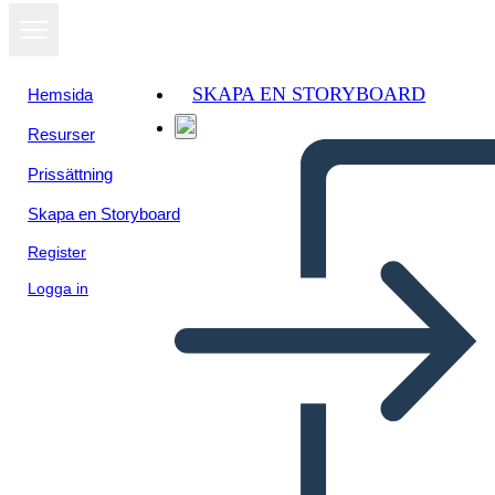
SKAPA EN STORYBOARD
Hemsida
Resurser
Visa som
Prissättning
bildspel
Skapa en Storyboard
Register
Logga in
sistema respiratorio