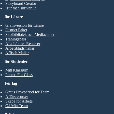
Storyboard Creator
Hur man skriver ut
för Lärare
Gratisversion för Lärare
District Paket
Skolbibliotek och Mediacenter
Träningspass
Alla Lärares Resurser
Arbetsbladsmallar
Affisch Mallar
för Studenter
Mitt Klassrum
Photos For Class
För lag
Gratis Provperiod för Team
Affärsresurser
Skapa för Arbete
Gå Mitt Team