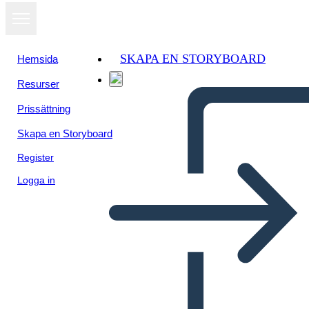
SKAPA EN STORYBOARD
Hemsida
Resurser
Visa som
Prissättning
bildspel
Skapa en Storyboard
Register
Logga in
Untitled Storyboard