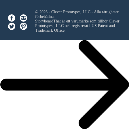
© 2026 - Clever Prototypes, LLC - Alla rättigheter
förbehållna.
StoryboardThat är ett varumärke som tillhör
Clever
Prototypes , LLC
och registrerat i US Patent and
Trademark Office