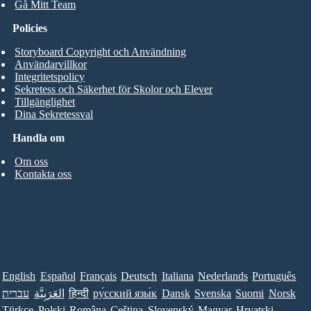
Gå Mitt Team
Policies
Storyboard Copyright och Användning
Användarvillkor
Integritetspolicy
Sekretess och Säkerhet för Skolor och Elever
Tillgänglighet
Dina Sekretessval
Handla om
Om oss
Kontakta oss
English
Español
Français
Deutsch
Italiana
Nederlands
Português
עברית
العَرَبِيَّة
हिन्दी
ру́сский язы́к
Dansk
Svenska
Suomi
Norsk
Türkçe
Polski
Româna
Ceština
Slovenský
Magyar
Hrvatski