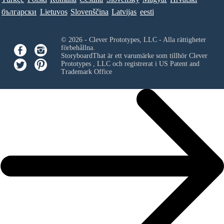
български
Lietuvos
Slovenščina
Latvijas
eesti
© 2026 - Clever Prototypes, LLC - Alla rättigheter
förbehållna.
StoryboardThat är ett varumärke som tillhör
Clever
Prototypes , LLC
och registrerat i US Patent and
Trademark Office