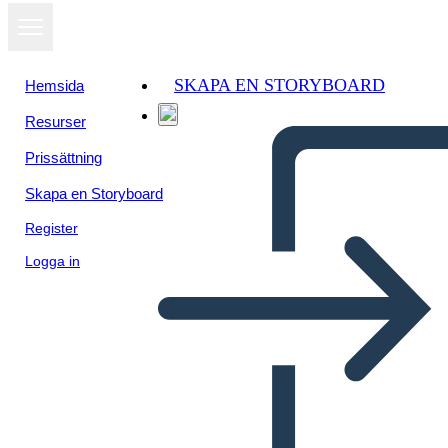
SKAPA EN STORYBOARD
Hemsida
Resurser
Visa som
Prissättning
bildspel
Skapa en Storyboard
Register
Logga in
Industrialización