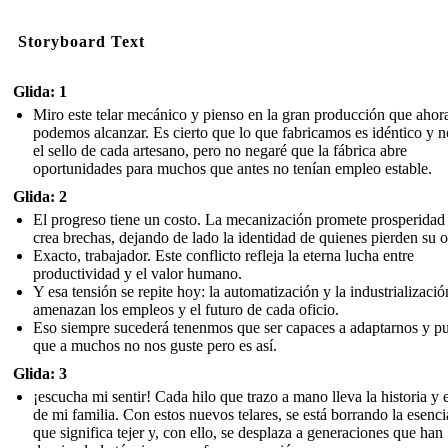
Storyboard Text
Glida: 1
Miro este telar mecánico y pienso en la gran producción que ahor
podemos alcanzar. Es cierto que lo que fabricamos es idéntico y n
el sello de cada artesano, pero no negaré que la fábrica abre
oportunidades para muchos que antes no tenían empleo estable.
Glida: 2
El progreso tiene un costo. La mecanización promete prosperidad
crea brechas, dejando de lado la identidad de quienes pierden su o
Exacto, trabajador. Este conflicto refleja la eterna lucha entre
productividad y el valor humano.
Y esa tensión se repite hoy: la automatización y la industrializació
amenazan los empleos y el futuro de cada oficio.
Eso siempre sucederá tenenmos que ser capaces a adaptarnos y p
que a muchos no nos guste pero es así.
Glida: 3
¡escucha mi sentir! Cada hilo que trazo a mano lleva la historia y e
de mi familia. Con estos nuevos telares, se está borrando la esenci
que significa tejer y, con ello, se desplaza a generaciones que han