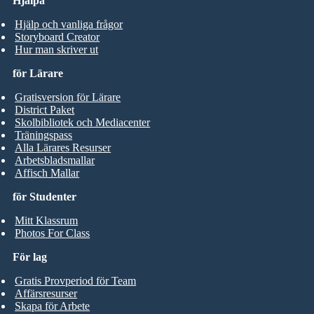
Hjälpa
Hjälp och vanliga frågor
Storyboard Creator
Hur man skriver ut
för Lärare
Gratisversion för Lärare
District Paket
Skolbibliotek och Mediacenter
Träningspass
Alla Lärares Resurser
Arbetsbladsmallar
Affisch Mallar
för Studenter
Mitt Klassrum
Photos For Class
För lag
Gratis Provperiod för Team
Affärsresurser
Skapa för Arbete