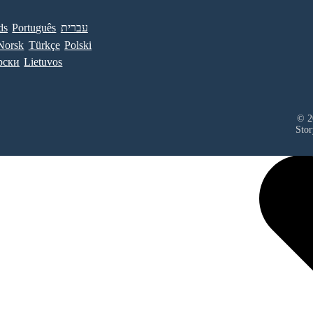
ds
Português
עברית
Norsk
Türkçe
Polski
рски
Lietuvos
© 20
Stor