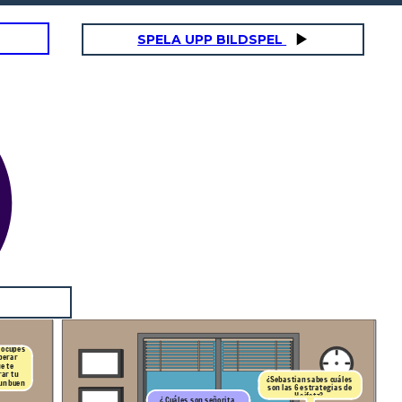
SPELA UPP BILDSPEL
reocupes
perar
e te
ar tu
¿Sebastian sabes cuáles
 un buen
son las 6 estrategias de
Heifetz?
¿ Cuáles son señorita