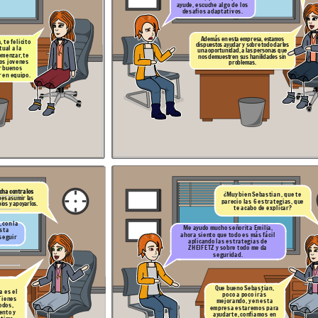
Me quedo muy claro
ayude, escuche algo de los
señorita Emilia lo
desafios adaptativos.
pondré en practica para
poder desafiar los
retos de mi equipo de
trabajo, me voy mas
que contento,
¡ Gracias!
Además en esta empresa, estamos
 te felicito
dispuestos ayudar y sobre todo darles
ual a la
una oportunidad, a las personas que
omenzar, te
nos demuestren sus hanilidades sin
os jovenes
problemas.
r buenos
r en equipo.
do, no te preocupes
yudaré, a superar
,
s miedos que te
den demostrar tu
¿Sebastian sabes cuáles
otencial de un buen
son las 6 estrategias de
lider
Heifetz?
¿ Cuáles son señorita
Emilia?
ucha contra los
¿Muy bien Sebastian , que te
es asumir las
parecio las 6 estrategias, que
ios y apoyarlos.
te acabo de explicar?
La primera es
" Mirar desde el
es
balcón",
co
nsiste en tomar una
e
distancia prudente para visua
lizar
n
todo el panorama del problema, asi
 con la
como
la segunda estrategia. Aqui
Me ayudo mucho señorita Emilia,
sta
vemos que hacer y quien debes
ahora siento que todo es más fácil
hacerlo.
"Identificar el desafío
seguir
adaptativo". En la tercera
entras a
aplicando las estrategias de
tu rol principal
"Regular el
Estrés
",
Z
HEIFETZ y sobre todo me da
aqui debes orientar y manejar el
conflicto. ¡Crear un ambiente de
seguridad.
confianza!
Que bueno Sebastian,
a es el
poco a poco irás
Tienes
mejorando, y en esta
odos,
empresa estaremos para
ento y
ayudarte, confiamos en