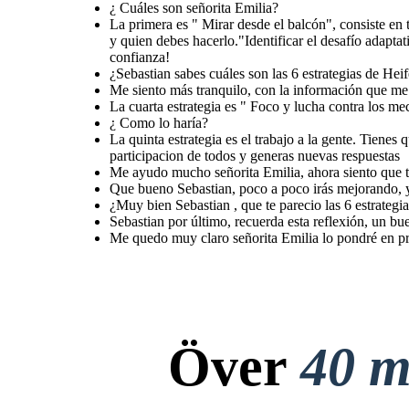
¿ Cuáles son señorita Emilia?
La primera es " Mirar desde el balcón", consiste en
y quien debes hacerlo."Identificar el desafío adaptat
Sebastian por último, recuerda esta
reflexión, un buen lider tiene la actitud
positiva para que las cosas pasen de la idea,
confianza!
y el proposito a la realidad.
¿Sebastian sabes cuáles son las 6 estrategias de Heif
Me quedo muy claro
señorita Emilia lo
pondré en practica para
Me siento más tranquilo, con la información que me
poder desafiar los
retos de mi equipo de
La cuarta estrategia es " Foco y lucha contra los m
trabajo, me voy mas
que contento,
¡ Gracias!
¿ Como lo haría?
La quinta estrategia es el trabajo a la gente. Tienes
participacion de todos y generas nuevas respuestas
Me ayudo mucho señorita Emilia, ahora siento que t
Que bueno Sebastian, poco a poco irás mejorando, y
¿Muy bien Sebastian , que te parecio las 6 estrategia
Sebastian por último, recuerda esta reflexión, un buen
Me quedo muy claro señorita Emilia lo pondré en pra
Över
40 m