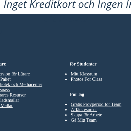
Inget Kreditkort och Ingen 
att Prova!
D
are
för Studenter
ersion för Lärare
Mitt Klassrum
 Paket
Photos For Class
liotek och Mediacenter
spass
För lag
rares Resurser
ladsmallar
Gratis Provperiod för Team
 Mallar
Affärsresurser
Skapa för Arbete
Gå Mitt Team