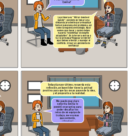
Emilia?
La primera es
" Mirar desde el
balcón",
co
nsiste en tomar una
distancia prudente para visua
lizar
todo el panorama del problema, asi
como
la segunda estrategia. Aqui
vemos que hacer y quien debes
hacerlo.
"Identificar el desafío
adaptativo". En la tercera
entras a
tu rol principal
"Regular el
Estrés
",
aqui debes orientar y manejar el
conflicto. ¡Crear un ambiente de
confianza!
Sebastian por último, recuerda esta
reflexión, un buen lider tiene la actitud
positiva para que las cosas pasen de la idea,
y el proposito a la realidad.
Me quedo muy claro
señorita Emilia lo
pondré en practica para
poder desafiar los
retos de mi equipo de
trabajo, me voy mas
que contento,
¡ Gracias!