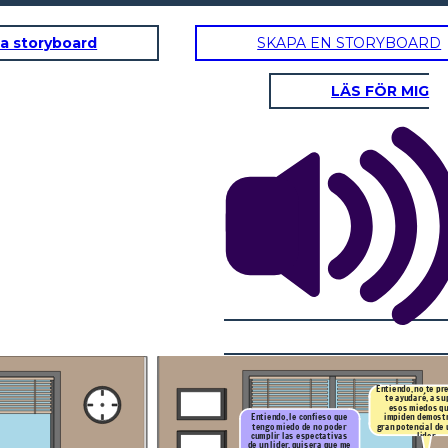
a storyboard
SKAPA EN STORYBOARD
LÄS FÖR MIG
do, no te preocupes
yudaré, a superar
s miedos que te
den demostrar tu
¿Sebastian sabes cuáles
otencial de un buen
son las 6 estrategias de
lider
Heifetz?
¿ Cuáles son señorita
Emilia?
La primera es
" Mirar desde el
es
balcón",
co
nsiste en tomar una
e
distancia prudente para visua
lizar
n
todo el panorama del problema, asi
como
la segunda estrategia. Aqui
vemos que hacer y quien debes
hacerlo.
"Identificar el desafío
adaptativo". En la tercera
entras a
tu rol principal
"Regular el
Estrés
",
aqui debes orientar y manejar el
conflicto. ¡Crear un ambiente de
confianza!
Entiendo, no te p
te ayudaré, a su
esos miedos qu
que te
Sebastian por último, recuerda esta
as, que
impiden demostr
Entiendo, le confieso que
reflexión, un buen lider tiene la actitud
ar?
gran potencial de
tengo miedo de no poder
positiva para que las cosas pasen de la idea,
y el proposito a la realidad.
astian sabes cuáles
lider
cumplir las espectativas
las 6 estrategias de
de un lider, quisera que me
Heifetz?