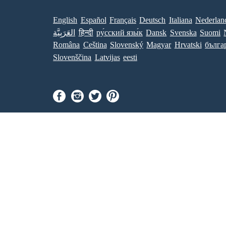
English
Español
Français
Deutsch
Italiana
Nederlan
العَرَبِيَّة
हिन्दी
ру́сский язы́к
Dansk
Svenska
Suomi
Româna
Ceština
Slovenský
Magyar
Hrvatski
бълга
Slovenščina
Latvijas
eesti