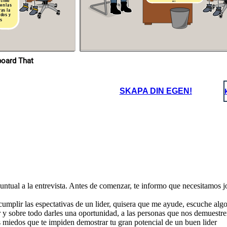
ltimo
que te
ti.
Sebastian por último, recuerda esta
as, que
 en las
reflexión, un buen lider tiene la actitud
ar?
ras la
positiva para que las cosas pasen de la idea,
y el proposito a la realidad.
astian sabes cuáles
odos y
las 6 estrategias de
as
Heifetz?
Me quedo muy claro
señorita Emilia lo
pondré en practica para
poder desafiar los
retos de mi equipo de
trabajo, me voy mas
que contento,
¡ Gracias!
ropios en Storyboard That
SKAPA DIN EGEN!
,
 puntual a la entrevista. Antes de comenzar, te informo que necesitamos j
mplir las espectativas de un lider, quisera que me ayude, escuche algo 
y sobre todo darles una oportunidad, a las personas que nos demuestre
s miedos que te impiden demostrar tu gran potencial de un buen lider