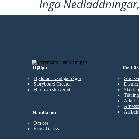
Inga Nedladdningar, 
SKAPA MIN FÖRSTA STORYBOAR
Hjälpa
för Lär
Hjälp och vanliga frågor
Gratisv
Storyboard Creator
District
Hur man skriver ut
Skolbib
Träning
Alla Lä
Arbetsb
Affisch
Handla om
Om oss
Kontakta oss