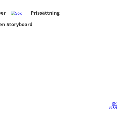
ser
Prissättning
en Storyboard
SK
STO