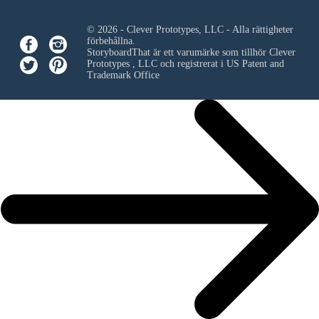
© 2026 - Clever Prototypes, LLC - Alla rättigheter
förbehållna.
StoryboardThat är ett varumärke som tillhör
Clever
Prototypes , LLC
och registrerat i US Patent and
Trademark Office