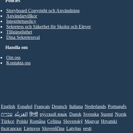
Policies
Storyboard Copyright och Användning
Användarvillkor
Integritetspolicy
Sekretess och Säkerhet för Skolor och Elever
Tillgänglighet
Dina Sekretessval
Handla om
Om oss
Kontakta oss
English
Español
Français
Deutsch
Italiana
Nederlands
Português
עברית
العَرَبِيَّة
हिन्दी
ру́сский язы́к
Dansk
Svenska
Suomi
Norsk
Türkçe
Polski
Româna
Ceština
Slovenský
Magyar
Hrvatski
български
Lietuvos
Slovenščina
Latvijas
eesti