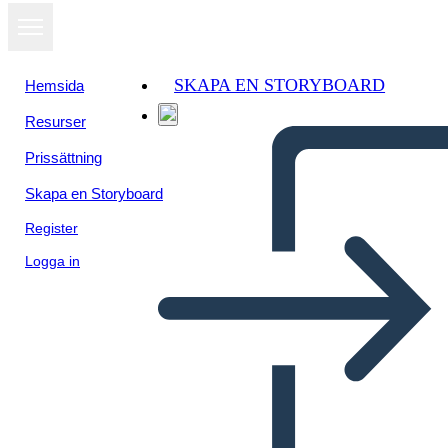
SKAPA EN STORYBOARD
Hemsida
Resurser
Prissättning
Skapa en Storyboard
Register
Logga in
Шаблон, ГРОЗДЕ Графичен
органайзер във формата на
грозде