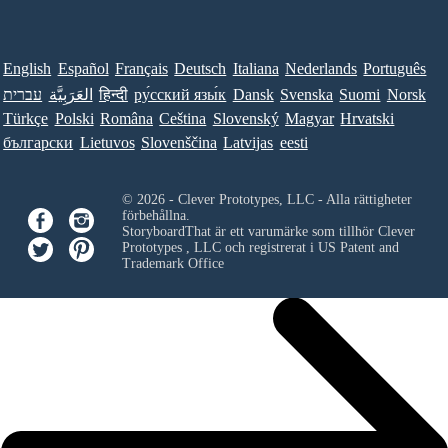
English
Español
Français
Deutsch
Italiana
Nederlands
Português
עברית
العَرَبِيَّة
हिन्दी
ру́сский язы́к
Dansk
Svenska
Suomi
Norsk
Türkçe
Polski
Româna
Ceština
Slovenský
Magyar
Hrvatski
български
Lietuvos
Slovenščina
Latvijas
eesti
© 2026 - Clever Prototypes, LLC - Alla rättigheter
förbehållna.
StoryboardThat är ett varumärke som tillhör
Clever
Prototypes , LLC
och registrerat i US Patent and
Trademark Office