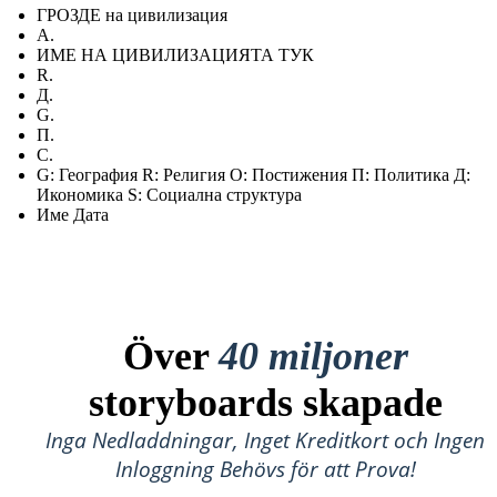
ГРОЗДЕ на цивилизация
А.
ИМЕ НА ЦИВИЛИЗАЦИЯТА ТУК
R.
Д.
G.
П.
С.
G: География R: Религия О: Постижения П: Политика Д:
Икономика S: Социална структура
Име Дата
Över
40 miljoner
storyboards skapade
Inga Nedladdningar, Inget Kreditkort och Ingen
Inloggning Behövs för att Prova!