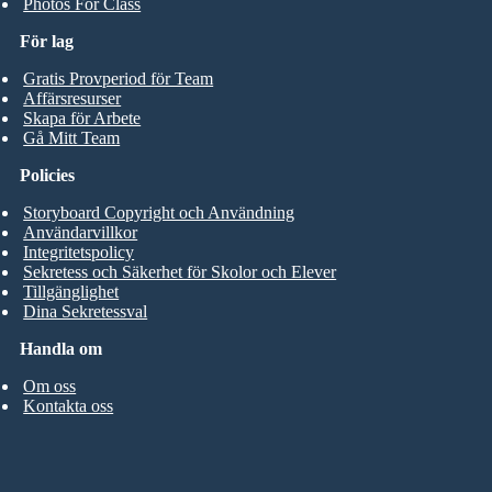
Photos For Class
För lag
Gratis Provperiod för Team
Affärsresurser
Skapa för Arbete
Gå Mitt Team
Policies
Storyboard Copyright och Användning
Användarvillkor
Integritetspolicy
Sekretess och Säkerhet för Skolor och Elever
Tillgänglighet
Dina Sekretessval
Handla om
Om oss
Kontakta oss