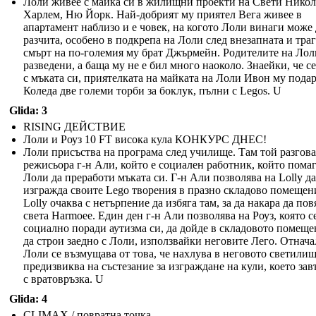
Лоли живее с майка си в жилищни проекти на Свети Никол
Харлем, Ню Йорк. Най-добрият му приятел Вега живее в
апартамент наблизо и е човек, на когото Лоли винаги може 
разчита, особено в подкрепа на Лоли след внезапната и тра
смърт на по-големия му брат Джърмейн. Родителите на Лол
разведени, а баща му не е бил много наоколо. Знаейки, че с
с мъката си, приятелката на майката на Лоли Ивон му подар
Коледа две големи торби за боклук, пълни с Legos. U
Glida: 3
RISING ДЕЙСТВИЕ
Лоли и Роуз 10 FT висока кула КОНКУРС ДНЕС!
Лоли присъства на програма след училище. Там той разгова
режисьора г-н Али, който е социален работник, който помаг
Лоли да преработи мъката си. Г-н Али позволява на Lolly да
изгражда своите Lego творения в празно складово помещен
Lolly очаква с нетърпение да избяга там, за да накара да пов
света Harmoee. Един ден г-н Али позволява на Роуз, която с
социално поради аутизма си, да дойде в складовото помеще
да строи заедно с Лоли, използвайки неговите Лего. Отнача
Лоли се възмущава от това, че нахлува в неговото светилищ
предизвиква на състезание за изграждане на кули, което за
с вратовръзка. U
Glida: 4
CLIMAX / повратна точка