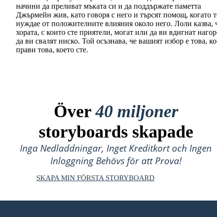
начини да преливат мъката си и да поддържате паметта
Джърмейн жив, като говоря с него и търсят помощ, когато т
нуждае от положителните влияния около него. Лоли казва, 
хората, с които сте приятели, могат или да ви вдигнат нагор
да ви свалят ниско. Той осъзнава, че вашият избор е това, к
прави това, което сте.
Över
40 miljoner
storyboards skapade
Inga Nedladdningar, Inget Kreditkort och Ingen
Inloggning Behövs för att Prova!
SKAPA MIN FÖRSTA STORYBOARD