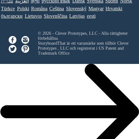
עברית
العَرَبِيَّة
हिन्दी
ру́сский язы́к
Dansk
Svenska
Suomi
Norsk
Türkçe
Polski
Româna
Ceština
Slovenský
Magyar
Hrvatski
български
Lietuvos
Slovenščina
Latvijas
eesti
© 2026 - Clever Prototypes, LLC - Alla rättigheter
förbehållna.
StoryboardThat är ett varumärke som tillhör
Clever
Prototypes , LLC
och registrerat i US Patent and
Trademark Office