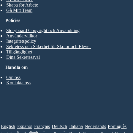
Skapa för Arbete
Gå Mitt Team
Policies
Storyboard Copyright och Användning
Användarvillkor
Integritetspolicy
Sekretess och Säkerhet för Skolor och Elever
Tillgänglighet
Dina Sekretessval
Handla om
Om oss
Kontakta oss
English
Español
Français
Deutsch
Italiana
Nederlands
Português