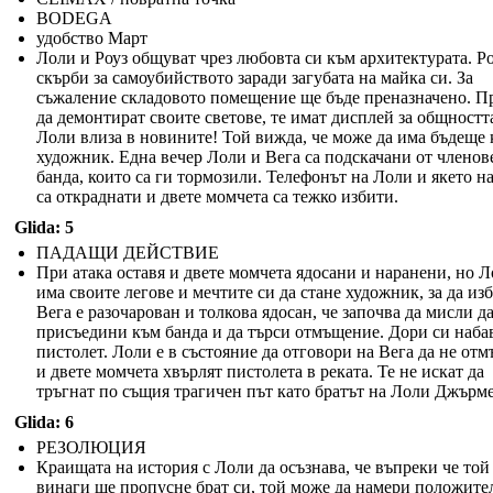
BODEGA
удобство Март
Лоли и Роуз общуват чрез любовта си към архитектурата. Р
скърби за самоубийството заради загубата на майка си. За
съжаление складовото помещение ще бъде преназначено. П
да демонтират своите светове, те имат дисплей за общностт
Лоли влиза в новините! Той вижда, че може да има бъдеще 
художник. Една вечер Лоли и Вега са подскачани от членов
банда, които са ги тормозили. Телефонът на Лоли и якето н
са откраднати и двете момчета са тежко избити.
Glida: 5
ПАДАЩИ ДЕЙСТВИЕ
При атака оставя и двете момчета ядосани и наранени, но 
има своите легове и мечтите си да стане художник, за да изб
Вега е разочарован и толкова ядосан, че започва да мисли да
присъедини към банда и да търси отмъщение. Дори си наба
пистолет. Лоли е в състояние да отговори на Вега да не от
и двете момчета хвърлят пистолета в реката. Те не искат да
тръгнат по същия трагичен път като братът на Лоли Джърм
Glida: 6
РЕЗОЛЮЦИЯ
Краищата на история с Лоли да осъзнава, че въпреки че той
винаги ще пропусне брат си, той може да намери положите