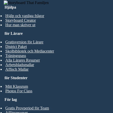
Hjälpa
Hjälp och vanliga frågor
Storyboard Creator
Hur man skriver ut
för Lärare
Gratisversion för Lärare
District Paket
Skolbibliotek och Mediacenter
Träningspass
Alla Lärares Resurser
Arbetsbladsmallar
Affisch Mallar
för Studenter
Mitt Klassrum
Photos For Class
För lag
Gratis Provperiod för Team
Affärsresurser