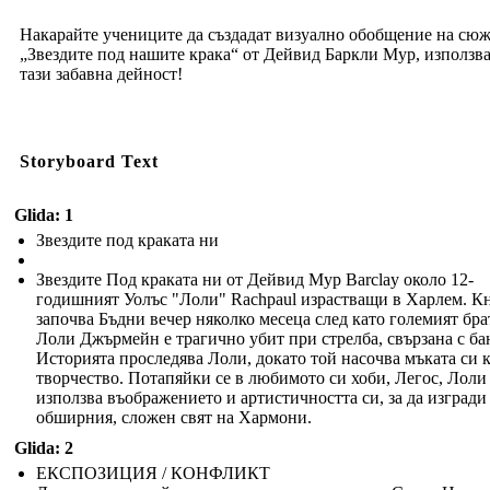
Накарайте учениците да създадат визуално обобщение на сюж
„Звездите под нашите крака“ от Дейвид Баркли Мур, използв
тази забавна дейност!
Storyboard Text
Glida: 1
Звездите под краката ни
Звездите Под краката ни от Дейвид Мур Barclay около 12-
годишният Уолъс "Лоли" Rachpaul израстващи в Харлем. К
започва Бъдни вечер няколко месеца след като големият бра
Лоли Джърмейн е трагично убит при стрелба, свързана с ба
Историята проследява Лоли, докато той насочва мъката си 
творчество. Потапяйки се в любимото си хоби, Легос, Лоли
използва въображението и артистичността си, за да изгради
обширния, сложен свят на Хармони.
Glida: 2
ЕКСПОЗИЦИЯ / КОНФЛИКТ