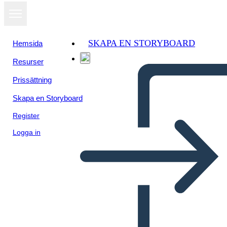
SKAPA EN STORYBOARD
Hemsida
Resurser
Visa som
Prissättning
bildspel
Skapa en Storyboard
Register
Logga in
Měnící se Stavy Hmoty