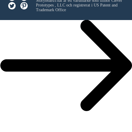
StoryboardThat är ett varumärke som tillhör
Clever
Prototypes , LLC
och registrerat i US Patent and
Trademark Office