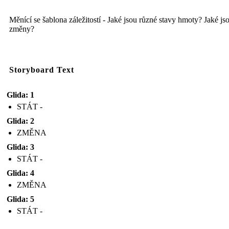
Měnící se šablona záležitostí - Jaké jsou různé stavy hmoty? Jaké js
změny?
Storyboard Text
Glida: 1
STÁT -
Glida: 2
ZMĚNA
Glida: 3
STÁT -
Glida: 4
ZMĚNA
Glida: 5
STÁT -