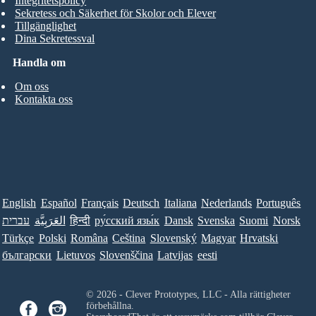
Integritetspolicy
Sekretess och Säkerhet för Skolor och Elever
Tillgänglighet
Dina Sekretessval
Handla om
Om oss
Kontakta oss
English
Español
Français
Deutsch
Italiana
Nederlands
Português
עברית
العَرَبِيَّة
हिन्दी
ру́сский язы́к
Dansk
Svenska
Suomi
Norsk
Türkçe
Polski
Româna
Ceština
Slovenský
Magyar
Hrvatski
български
Lietuvos
Slovenščina
Latvijas
eesti
© 2026 - Clever Prototypes, LLC - Alla rättigheter
förbehållna.