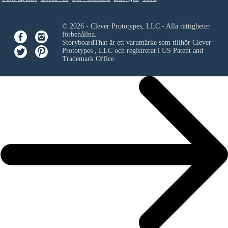
© 2026 - Clever Prototypes, LLC - Alla rättigheter
förbehållna.
StoryboardThat är ett varumärke som tillhör
Clever
Prototypes , LLC
och registrerat i US Patent and
Trademark Office