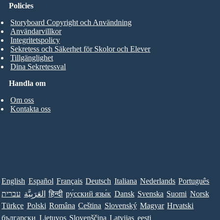
Policies
Storyboard Copyright och Användning
Användarvillkor
Integritetspolicy
Sekretess och Säkerhet för Skolor och Elever
Tillgänglighet
Dina Sekretessval
Handla om
Om oss
Kontakta oss
English
Español
Français
Deutsch
Italiana
Nederlands
Português
עברית
العَرَبِيَّة
हिन्दी
ру́сский язы́к
Dansk
Svenska
Suomi
Norsk
Türkçe
Polski
Româna
Ceština
Slovenský
Magyar
Hrvatski
български
Lietuvos
Slovenščina
Latvijas
eesti