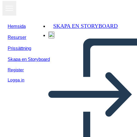
SKAPA EN STORYBOARD
Hemsida
Resurser
Visa som
Prissättning
bildspel
Skapa en Storyboard
Register
Logga in
Šablona Vědeckého Procesu