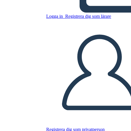
Kopiera denna storyboard
SKAPA EN STORYBOARD
Logga in
Registrera dig som lärare
SPELA UPP BILDSPEL
LÄS FÖR MIG
Registrera dig som privatperson