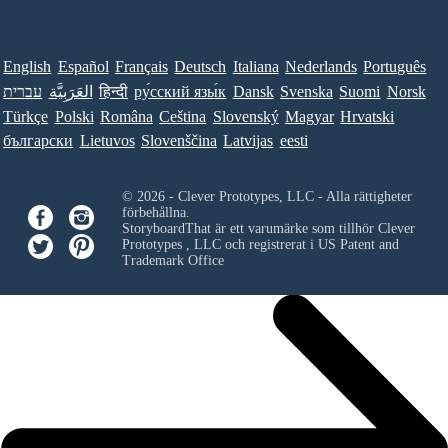
English
Español
Français
Deutsch
Italiana
Nederlands
Português
עברית
العَرَبِيَّة
हिन्दी
ру́сский язы́к
Dansk
Svenska
Suomi
Norsk
Türkçe
Polski
Româna
Ceština
Slovenský
Magyar
Hrvatski
български
Lietuvos
Slovenščina
Latvijas
eesti
© 2026 - Clever Prototypes, LLC - Alla rättigheter
förbehållna.
StoryboardThat är ett varumärke som tillhör
Clever
Prototypes , LLC
och registrerat i US Patent and
Trademark Office