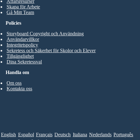
Affärsresurser
Skapa för Arbete
Gå Mitt Team
Policies
Storyboard Copyright och Användning
Användarvillkor
Integritetspolicy
Sekretess och Säkerhet för Skolor och Elever
Tillgänglighet
Dina Sekretessval
Handla om
Om oss
Kontakta oss
English
Español
Français
Deutsch
Italiana
Nederlands
Português