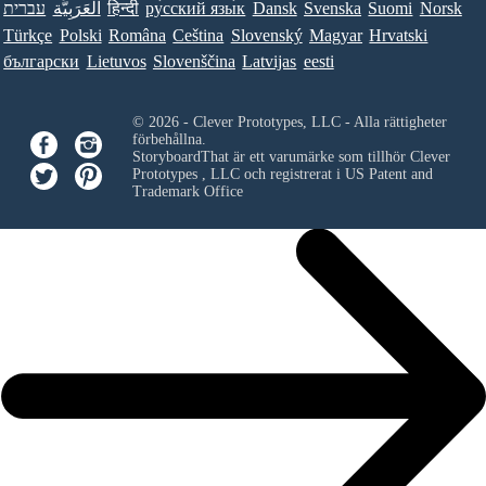
עברית
العَرَبِيَّة
हिन्दी
ру́сский язы́к
Dansk
Svenska
Suomi
Norsk
Türkçe
Polski
Româna
Ceština
Slovenský
Magyar
Hrvatski
български
Lietuvos
Slovenščina
Latvijas
eesti
© 2026 - Clever Prototypes, LLC - Alla rättigheter
förbehållna.
StoryboardThat är ett varumärke som tillhör
Clever
Prototypes , LLC
och registrerat i US Patent and
Trademark Office