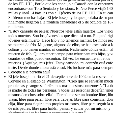
de los EE. UU., Por lo que los condujo a Canadá con la esperanz
encontrarse con Toro Sentado y los sioux. El Nez Perce viajó 14
millas y libró 14 batallas con el Ejército de los EE. UU. En su ca
Sufrieron muchas bajas. El jefe Joseph y lo que quedaba de su pu
finalmente llegaron a la frontera canadiense el 5 de octubre de 18
rindieron.
"Estoy cansado de pelear. Nuestros jefes están muertos. Los viejo
todos muertos. Son los jóvenes los que dicen sí o no. El que dirigi
jóvenes está muerto. Hace frío y no tenemos mantas; los niños p
se mueren de frío. Mi gente, algunos de ellos, se han escapado a l
colinas y no tienen mantas, ni comida. Nadie sabe dónde están, ta
mueren de frío. Quiero tener tiempo para mirar para mis hijos, y v
cuántos de ellos puedo encontrar. Tal vez los encuentre entre los
muertos. ¡Aquí yo, mis jefes! Estoy cansado, mi corazón está enf
triste. Desde donde ahora está el sol, No lucharé más para siempre
Coloque a la persona aquí
El jefe Joseph murió el 21 de septiembre de 1904 en la reserva in
Colville en el estado de Washington. "Creo que se salvarían muc
problemas y sangre si abriéramos más nuestros corazones". "La tie
la madre de todas las personas, y todas las personas deberían tener
mismos derechos sobre ella". “Permíteme ser un hombre libre, lib
viajar, libre para parar, libre para trabajar, libre para comerciar do
elija, libre para elegir a mis propios maestros, libre para seguir la r
de mis padres, libre para hablar, pensar y actuar por mí mismo, y
obedeceré todas las leyes o someterse a la pena ".