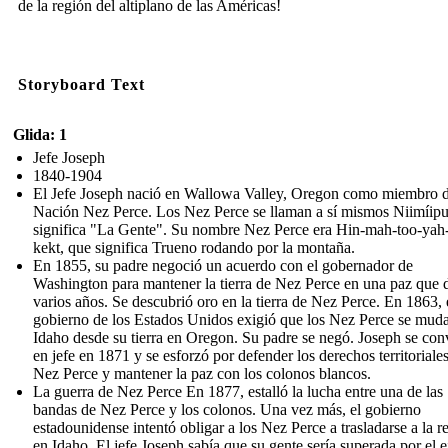
de la región del altiplano de las Américas!
Storyboard Text
Glida: 1
Jefe Joseph
1840-1904
El Jefe Joseph nació en Wallowa Valley, Oregon como miembro d
Nación Nez Perce. Los Nez Perce se llaman a sí mismos Niimíipu
significa "La Gente". Su nombre Nez Perce era Hin-mah-too-yah-
kekt, que significa Trueno rodando por la montaña.
En 1855, su padre negoció un acuerdo con el gobernador de
Washington para mantener la tierra de Nez Perce en una paz que 
varios años. Se descubrió oro en la tierra de Nez Perce. En 1863, 
gobierno de los Estados Unidos exigió que los Nez Perce se mud
Idaho desde su tierra en Oregon. Su padre se negó. Joseph se conv
en jefe en 1871 y se esforzó por defender los derechos territoriales
Nez Perce y mantener la paz con los colonos blancos.
La guerra de Nez Perce En 1877, estalló la lucha entre una de las
bandas de Nez Perce y los colonos. Una vez más, el gobierno
estadounidense intentó obligar a los Nez Perce a trasladarse a la r
en Idaho. El jefe Joseph sabía que su gente sería superada por el e