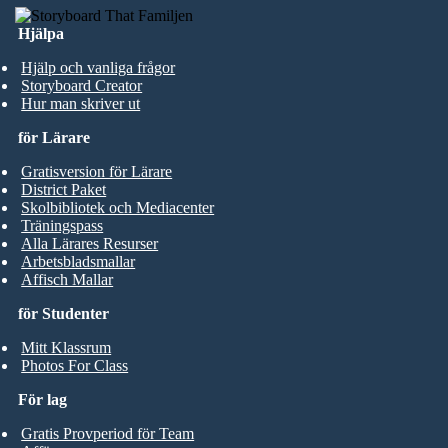
Hjälpa
Hjälp och vanliga frågor
Storyboard Creator
Hur man skriver ut
för Lärare
Gratisversion för Lärare
District Paket
Skolbibliotek och Mediacenter
Träningspass
Alla Lärares Resurser
Arbetsbladsmallar
Affisch Mallar
för Studenter
Mitt Klassrum
Photos For Class
För lag
Gratis Provperiod för Team