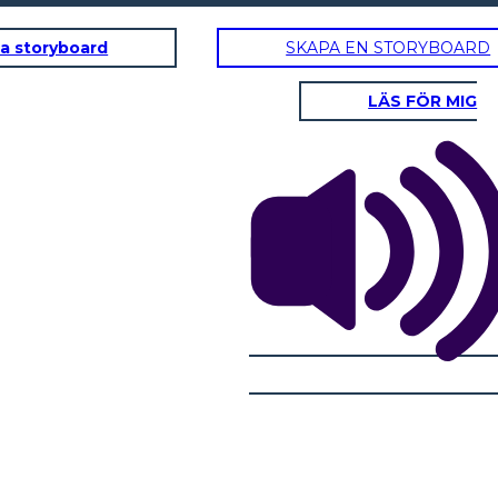
a storyboard
SKAPA EN STORYBOARD
LÄS FÖR MIG