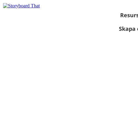
Resur
Skapa 