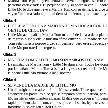
Martha Tom se pierde y encuentra un servicio religioso secreto co
personas esclavizadas. El pequeño Mo y su padre la ven. El padre
Little Mo le dice que lleve a Martha Tom con su gente. Les dice 
vayan "ni demasiado rápido, ni demasiado lento, ojos al suelo, ¡ya
Glida: 4
LITTLE MO AYUDA A MARTHA TOM A HOGAR CON LA
GENTE DE CHOCTAW
Little Mo acompaña a Martha Tom más allá de la casa de la plant
de regreso al río y ella le muestra cómo cruzarlo. La madre de Ma
Tom está molesta porque cruzó sin permiso, pero está agradecida
Little Mo por traerla de regreso.
Glida: 5
MARTHA TOM Y LITTLE MO SON AMIGOS POR AÑOS
La amistad de Martha Tom y Little Mo dura años. Todos los dom
por la mañana, Martha Tom asistía a la iglesia secreta de Little M
la noche Little Mo visitaba a los Choctaw.
Glida: 6
SE VENDE LA MADRE DE LITTLE MO
Un día trágico, la madre de Little Mo se vende. Tiene que irse al
amanecer. Su padre les dice que se preparen para su partida, pero 
Mo insiste en que intenten escapar. Él dice que pueden ir "ni dem
rápido, ni demasiado lento, con los ojos en el suelo, lejos te vas a
invisible" y se dirigen a Bok Chitto.