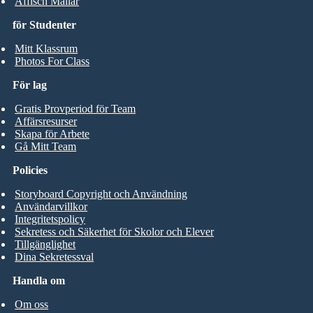
Affisch Mallar
för Studenter
Mitt Klassrum
Photos For Class
För lag
Gratis Provperiod för Team
Affärsresurser
Skapa för Arbete
Gå Mitt Team
Policies
Storyboard Copyright och Användning
Användarvillkor
Integritetspolicy
Sekretess och Säkerhet för Skolor och Elever
Tillgänglighet
Dina Sekretessval
Handla om
Om oss