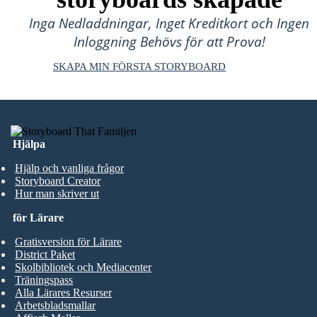
Inga Nedladdningar, Inget Kreditkort och Ingen
Inloggning Behövs för att Prova!
SKAPA MIN FÖRSTA STORYBOARD
Hjälpa
Hjälp och vanliga frågor
Storyboard Creator
Hur man skriver ut
för Lärare
Gratisversion för Lärare
District Paket
Skolbibliotek och Mediacenter
Träningspass
Alla Lärares Resurser
Arbetsbladsmallar