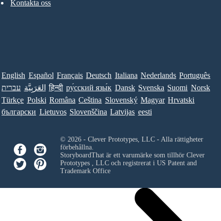
Kontakta oss
English
Español
Français
Deutsch
Italiana
Nederlands
Português
עברית
العَرَبِيَّة
हिन्दी
ру́сский язы́к
Dansk
Svenska
Suomi
Norsk
Türkçe
Polski
Româna
Ceština
Slovenský
Magyar
Hrvatski
български
Lietuvos
Slovenščina
Latvijas
eesti
© 2026 - Clever Prototypes, LLC - Alla rättigheter
förbehållna.
StoryboardThat är ett varumärke som tillhör
Clever
Prototypes , LLC
och registrerat i US Patent and
Trademark Office