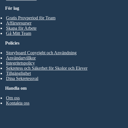
För lag
Gratis Provperiod för Team
Affärsresurser
Skapa för Arbete
Gå Mitt Team
Policies
Storyboard Copyright och Användning
Användarvillkor
Integritetspolicy
Sekretess och Säkerhet för Skolor och Elever
Tillgänglighet
Dina Sekretessval
Handla om
Om oss
Kontakta oss