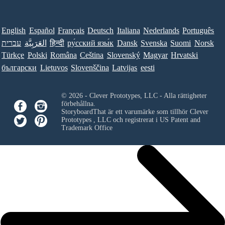
English
Español
Français
Deutsch
Italiana
Nederlands
Português
עברית
العَرَبِيَّة
हिन्दी
ру́сский язы́к
Dansk
Svenska
Suomi
Norsk
Türkçe
Polski
Româna
Ceština
Slovenský
Magyar
Hrvatski
български
Lietuvos
Slovenščina
Latvijas
eesti
© 2026 - Clever Prototypes, LLC - Alla rättigheter
förbehållna.
StoryboardThat är ett varumärke som tillhör
Clever
Prototypes , LLC
och registrerat i US Patent and
Trademark Office