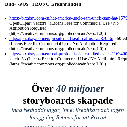
Bild~~POS=TRUNC Erkännanden
https://pixabay.com/en/hat-america-uncle-sam-uncle-sam-hat-157
OpenClipart-Vectors - (Licens Free for Commercial Use / No
Attribution Required
(https://creativecommons.org/publicdomain/zero/1.0) )
https://pixabay.com/en/presidential-seal-seal-usa-2287956/
- b0red
(Licens Free for Commercial Use / No Attribution Required
(https://creativecommons.org/publicdomain/zero/1.0) )
https://pixabay.com/en/seal-president-of-the-united-states-1163400
janeb13 - (Licens Free for Commercial Use / No Attribution Requ
(https://creativecommons.org/publicdomain/zero/1.0) )
Över
40 miljoner
storyboards skapade
Inga Nedladdningar, Inget Kreditkort och Ingen
Inloggning Behövs för att Prova!