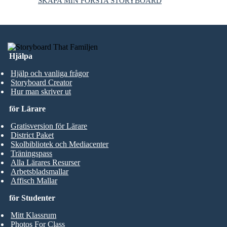
SKAPA MIN FÖRSTA STORYBOARD
Hjälpa
Hjälp och vanliga frågor
Storyboard Creator
Hur man skriver ut
för Lärare
Gratisversion för Lärare
District Paket
Skolbibliotek och Mediacenter
Träningspass
Alla Lärares Resurser
Arbetsbladsmallar
Affisch Mallar
för Studenter
Mitt Klassrum
Photos For Class