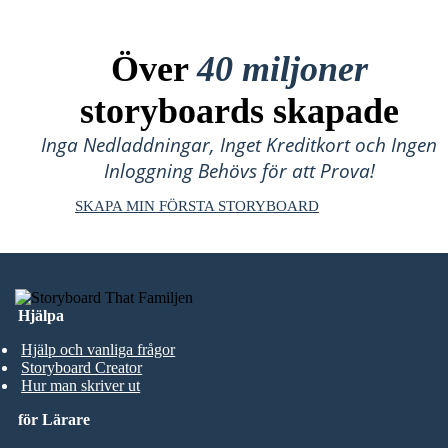
Över
40 miljoner
storyboards skapade
Inga Nedladdningar, Inget Kreditkort och Ingen
Inloggning Behövs för att Prova!
SKAPA MIN FÖRSTA STORYBOARD
Hjälpa
Hjälp och vanliga frågor
Storyboard Creator
Hur man skriver ut
för Lärare