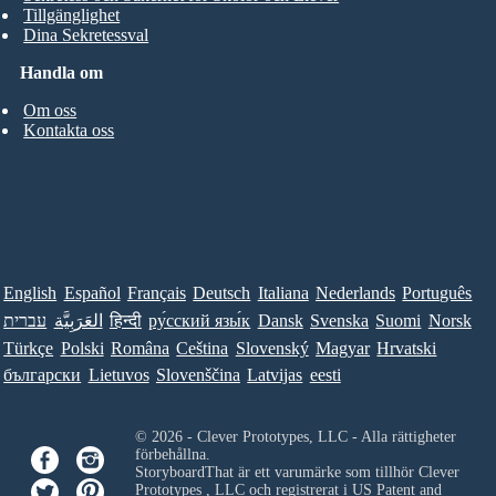
Tillgänglighet
Dina Sekretessval
Handla om
Om oss
Kontakta oss
English
Español
Français
Deutsch
Italiana
Nederlands
Português
עברית
العَرَبِيَّة
हिन्दी
ру́сский язы́к
Dansk
Svenska
Suomi
Norsk
Türkçe
Polski
Româna
Ceština
Slovenský
Magyar
Hrvatski
български
Lietuvos
Slovenščina
Latvijas
eesti
© 2026 - Clever Prototypes, LLC - Alla rättigheter
förbehållna.
StoryboardThat är ett varumärke som tillhör
Clever
Prototypes , LLC
och registrerat i US Patent and