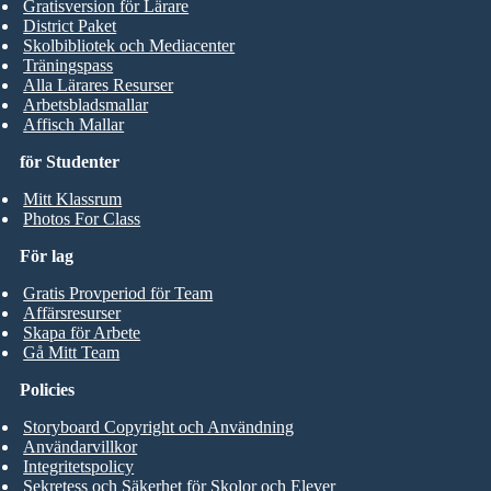
Gratisversion för Lärare
District Paket
Skolbibliotek och Mediacenter
Träningspass
Alla Lärares Resurser
Arbetsbladsmallar
Affisch Mallar
för Studenter
Mitt Klassrum
Photos For Class
För lag
Gratis Provperiod för Team
Affärsresurser
Skapa för Arbete
Gå Mitt Team
Policies
Storyboard Copyright och Användning
Användarvillkor
Integritetspolicy
Sekretess och Säkerhet för Skolor och Elever