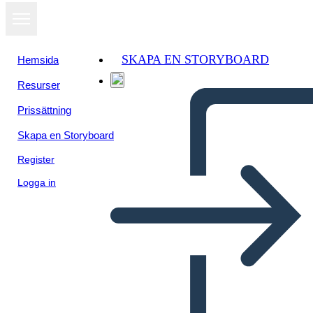
SKAPA EN STORYBOARD
Hemsida
Resurser
Prissättning
Skapa en Storyboard
Register
Logga in
Personajes Destacados de la
era de la Reconstrucción