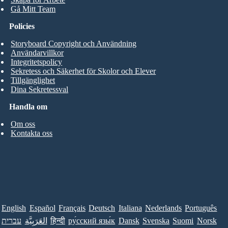
Gå Mitt Team
Policies
Storyboard Copyright och Användning
Användarvillkor
Integritetspolicy
Sekretess och Säkerhet för Skolor och Elever
Tillgänglighet
Dina Sekretessval
Handla om
Om oss
Kontakta oss
English
Español
Français
Deutsch
Italiana
Nederlands
Português
עברית
العَرَبِيَّة
हिन्दी
ру́сский язы́к
Dansk
Svenska
Suomi
Norsk