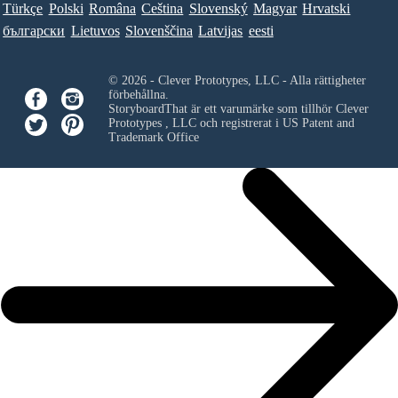
Türkçe
Polski
Româna
Ceština
Slovenský
Magyar
Hrvatski
български
Lietuvos
Slovenščina
Latvijas
eesti
© 2026 - Clever Prototypes, LLC - Alla rättigheter
förbehållna.
StoryboardThat är ett varumärke som tillhör
Clever
Prototypes , LLC
och registrerat i US Patent and
Trademark Office