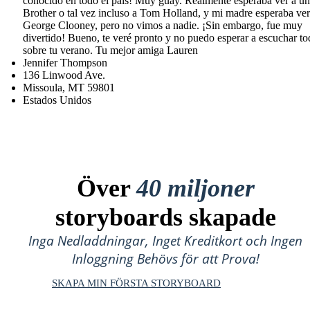
conocido en todo el país! Muy guay. Realmente esperaba ver a un
Brother o tal vez incluso a Tom Holland, y mi madre esperaba ver
George Clooney, pero no vimos a nadie. ¡Sin embargo, fue muy
divertido! Bueno, te veré pronto y no puedo esperar a escuchar t
sobre tu verano. Tu mejor amiga Lauren
Jennifer Thompson
136 Linwood Ave.
Missoula, MT 59801
Estados Unidos
Över
40 miljoner
storyboards skapade
Inga Nedladdningar, Inget Kreditkort och Ingen
Inloggning Behövs för att Prova!
SKAPA MIN FÖRSTA STORYBOARD