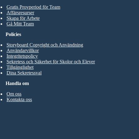
Gratis Provperiod för Team
Affärsresurser
Skapa för Arbete
Gå Mitt Team
Policies
Storyboard Copyright och Användning
Användarvillkor
Integritetspolicy
Sekretess och Säkerhet för Skolor och Elever
Tillgänglighet
Dina Sekretessval
Handla om
Om oss
Kontakta oss