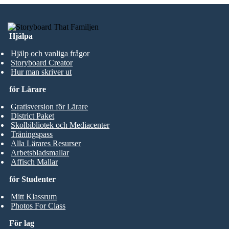
Hjälpa
Hjälp och vanliga frågor
Storyboard Creator
Hur man skriver ut
för Lärare
Gratisversion för Lärare
District Paket
Skolbibliotek och Mediacenter
Träningspass
Alla Lärares Resurser
Arbetsbladsmallar
Affisch Mallar
för Studenter
Mitt Klassrum
Photos For Class
För lag