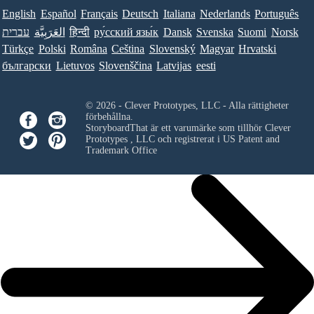
English
Español
Français
Deutsch
Italiana
Nederlands
Português
עברית
العَرَبِيَّة
हिन्दी
ру́сский язы́к
Dansk
Svenska
Suomi
Norsk
Türkçe
Polski
Româna
Ceština
Slovenský
Magyar
Hrvatski
български
Lietuvos
Slovenščina
Latvijas
eesti
© 2026 - Clever Prototypes, LLC - Alla rättigheter
förbehållna.
StoryboardThat är ett varumärke som tillhör
Clever
Prototypes , LLC
och registrerat i US Patent and
Trademark Office