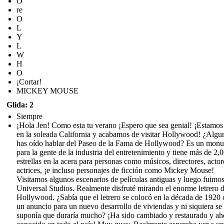
O
re
O
L
Y
L
W
H
O
¡Cortar!
MICKEY MOUSE
Glida: 2
Siempre
¡Hola Jen! Como esta tu verano ¡Espero que sea genial! ¡Estamos
en la soleada California y acabamos de visitar Hollywood! ¿Algu
has oído hablar del Paseo de la Fama de Hollywood? Es un mon
para la gente de la industria del entretenimiento y tiene más de 2,
estrellas en la acera para personas como músicos, directores, actor
actrices, ¡e incluso personajes de ficción como Mickey Mouse!
Visitamos algunos escenarios de películas antiguas y luego fuimos
Universal Studios. Realmente disfruté mirando el enorme letrero 
Hollywood. ¿Sabía que el letrero se colocó en la década de 1920
un anuncio para un nuevo desarrollo de viviendas y ni siquiera se
suponía que duraría mucho? ¡Ha sido cambiado y restaurado y ah