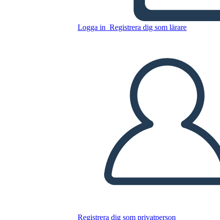
Kopiera denna storyboard
Logga in
Registrera dig som lärare
SKAPA EN STORYBOARD
SPELA UPP BILDSPEL
LÄS FÖR MIG
Registrera dig som privatperson