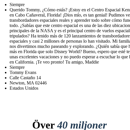
Siempre
Querido Tommy, ¿Cómo estás? ¡Estoy en el Centro Espacial Ke
en Cabo Cañaveral, Florida! ¡Dios mío, es tan genial! Pudimos ve
transbordadores espaciales reales y aprender todo sobre cómo fun
todo. ¿Sabías que este centro espacial es una de las diez ubicacio
principales de la NASA y es el principal centro de vuelos espacial
tripulados? Ha tenido más de 120 lanzamientos de transbordadore
espaciales y casi 2 millones de personas lo han visitado. Mi famili
nos divertimos mucho paseando y explorando. ¿Quién sabía que 
más en Florida que solo Disney World? Bueno, espero que esté t
unas excelentes vacaciones y no puedo esperar a escuchar lo que 
en California. ¡Te veo pronto! Tu amigo, Maddie
Siempre
Tommy Evans
Calle Castaño 14
Newton, MA 02446
Estados Unidos
Över
40 miljoner