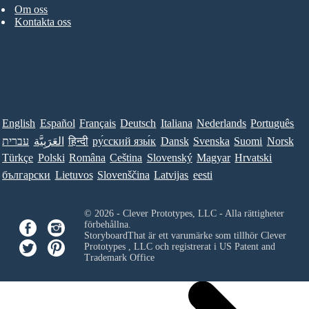
Om oss
Kontakta oss
English
Español
Français
Deutsch
Italiana
Nederlands
Português
עברית
العَرَبِيَّة
हिन्दी
ру́сский язы́к
Dansk
Svenska
Suomi
Norsk
Türkçe
Polski
Româna
Ceština
Slovenský
Magyar
Hrvatski
български
Lietuvos
Slovenščina
Latvijas
eesti
© 2026 - Clever Prototypes, LLC - Alla rättigheter
förbehållna.
StoryboardThat är ett varumärke som tillhör
Clever
Prototypes , LLC
och registrerat i US Patent and
Trademark Office