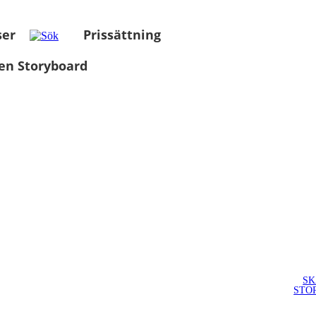
ser
Prissättning
en Storyboard
SK
STO