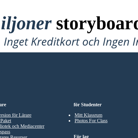
iljoner
storyboar
Inget Kreditkort och Ingen 
att Prova!
D
are
för Studenter
ersion för Lärare
Mitt Klassrum
 Paket
Photos For Class
liotek och Mediacenter
spass
För lag
rares Resurser