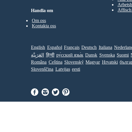
Arbetsb
Affisch
Handla om
Om oss
Kontakta oss
English
Español
Français
Deutsch
Italiana
Nederlan
العَرَبِيَّة
हिन्दी
ру́сский язы́к
Dansk
Svenska
Suomi
Româna
Ceština
Slovenský
Magyar
Hrvatski
бълга
Slovenščina
Latvijas
eesti