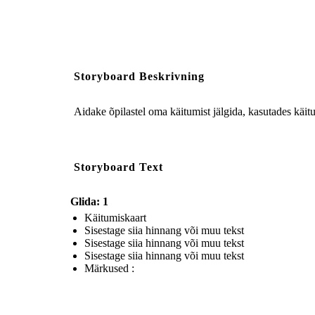
Storyboard Beskrivning
Aidake õpilastel oma käitumist jälgida, kasutades käi
Storyboard Text
Glida: 1
Käitumiskaart
Sisestage siia hinnang või muu tekst
Sisestage siia hinnang või muu tekst
Sisestage siia hinnang või muu tekst
Märkused :