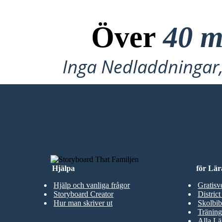
Över
40 m
Inga Nedladdningar, 
SKAPA MIN FÖRSTA STORYBOAR
Hjälpa
för Lär
Hjälp och vanliga frågor
Gratisv
Storyboard Creator
District
Hur man skriver ut
Skolbib
Träning
Alla Lä