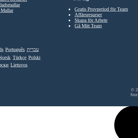
ladsmallar
Gratis Provperiod för Team
 Mallar
Affärsresurser
Skapa för Arbete
Gå Mitt Team
ds
Português
עברית
Norsk
Türkçe
Polski
рски
Lietuvos
© 20
Stor