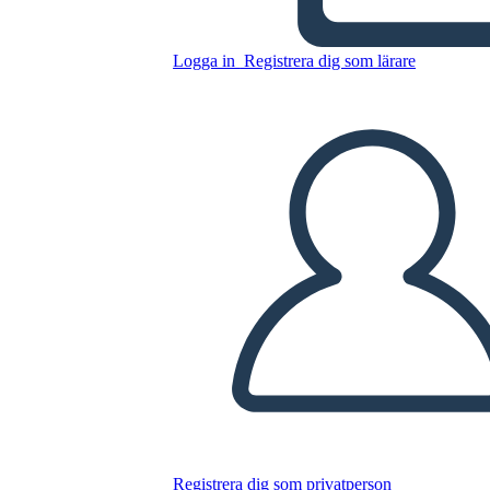
Kopiera denna storyboard
SKAPA EN STORYBOARD
Logga in
Registrera dig som lärare
SPELA UPP BILDSPEL
LÄS FÖR MIG
Registrera dig som privatperson