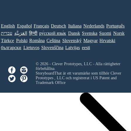
English
Español
Français
Deutsch
Italiana
Nederlands
Português
עברית
العَرَبِيَّة
हिन्दी
ру́сский язы́к
Dansk
Svenska
Suomi
Norsk
Türkçe
Polski
Româna
Ceština
Slovenský
Magyar
Hrvatski
български
Lietuvos
Slovenščina
Latvijas
eesti
© 2026 - Clever Prototypes, LLC - Alla rättigheter
förbehållna.
StoryboardThat är ett varumärke som tillhör
Clever
Prototypes , LLC
och registrerat i US Patent and
Trademark Office