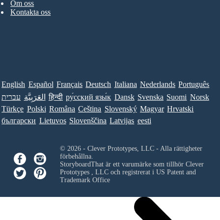
Om oss
Kontakta oss
English
Español
Français
Deutsch
Italiana
Nederlands
Português
עברית
العَرَبِيَّة
हिन्दी
ру́сский язы́к
Dansk
Svenska
Suomi
Norsk
Türkçe
Polski
Româna
Ceština
Slovenský
Magyar
Hrvatski
български
Lietuvos
Slovenščina
Latvijas
eesti
© 2026 - Clever Prototypes, LLC - Alla rättigheter
förbehållna.
StoryboardThat är ett varumärke som tillhör
Clever
Prototypes , LLC
och registrerat i US Patent and
Trademark Office