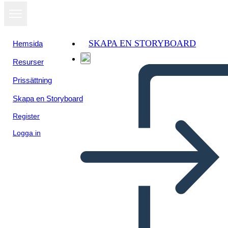
SKAPA EN STORYBOARD
Hemsida
Resurser
Visa som
Prissättning
bildspel
Skapa en Storyboard
Register
Logga in
Kabanata 14