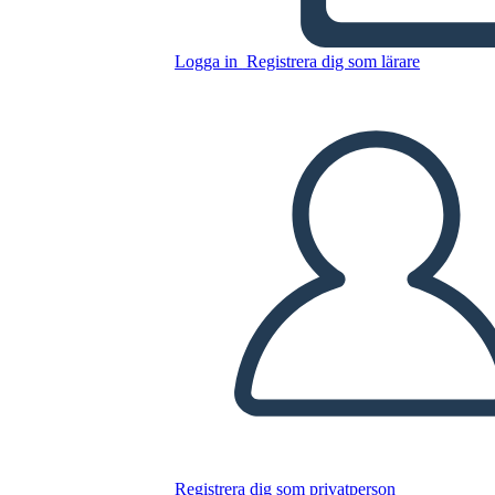
Logga in
Registrera dig som lärare
Kopiera denna storyboard
SKAPA EN STORYBOARD
SPELA UPP BILDSPEL
LÄS FÖR MIG
Registrera dig som privatperson