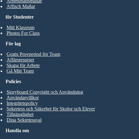
Arbetsbladsmallar
Affisch Mallar
för Studenter
Mitt Klassrum
Photos For Class
För lag
Gratis Provperiod för Team
Affärsresurser
Skapa för Arbete
Gå Mitt Team
Policies
Storyboard Copyright och Användning
Användarvillkor
Integritetspolicy
Sekretess och Säkerhet för Skolor och Elever
Tillgänglighet
Dina Sekretessval
Handla om