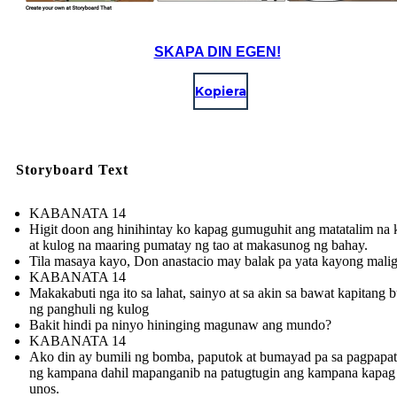
SKAPA DIN EGEN!
Kopiera
Storyboard Text
KABANATA 14
Higit doon ang hinihintay ko kapag gumuguhit ang matatalim na k
at kulog na maaring pumatay ng tao at makasunog ng bahay.
Tila masaya kayo, Don anastacio may balak pa yata kayong maligo
KABANATA 14
Makakabuti nga ito sa lahat, sainyo at sa akin sa bawat kapitang b
ng panghuli ng kulog
Bakit hindi pa ninyo hininging magunaw ang mundo?
KABANATA 14
Ako din ay bumili ng bomba, paputok at bumayad pa sa pagpapa
ng kampana dahil mapanganib na patugtugin ang kampana kapa
unos .