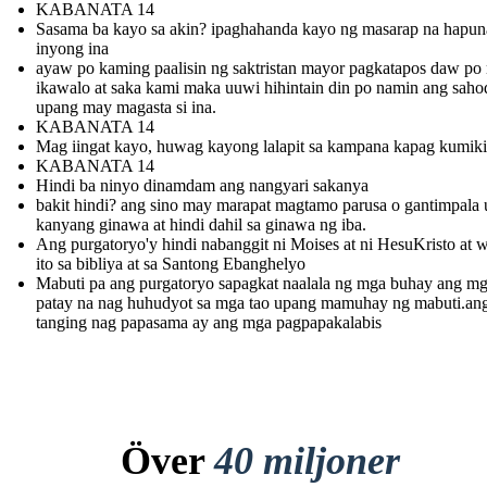
KABANATA 14
Sasama ba kayo sa akin? ipaghahanda kayo ng masarap na hapun
inyong ina
ayaw po kaming paalisin ng saktristan mayor pagkatapos daw po
ikawalo at saka kami maka uuwi hihintain din po namin ang saho
upang may magasta si ina.
KABANATA 14
Mag iingat kayo, huwag kayong lalapit sa kampana kapag kumiki
KABANATA 14
Hindi ba ninyo dinamdam ang nangyari sakanya
bakit hindi? ang sino may marapat magtamo parusa o gantimpala 
kanyang ginawa at hindi dahil sa ginawa ng iba.
Ang purgatoryo'y hindi nabanggit ni Moises at ni HesuKristo at w
ito sa bibliya at sa Santong Ebanghelyo
Mabuti pa ang purgatoryo sapagkat naalala ng mga buhay ang m
patay na nag huhudyot sa mga tao upang mamuhay ng mabuti.an
tanging nag papasama ay ang mga pagpapakalabis
Över
40 miljoner