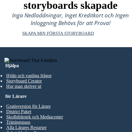
storyboards skapade
Inga Nedladdningar, Inget Kreditkort och Ingen
Inloggning Behövs för att Prova!
SKAPA MIN FÖRSTA STORYBOARD
Hjälpa
Hjälp och vanliga frågor
Storyboard Creator
Hur man skriver ut
för Lärare
Gratisversion för Lärare
District Paket
Skolbibliotek och Mediacenter
Träningspass
Alla Lärares Resurser