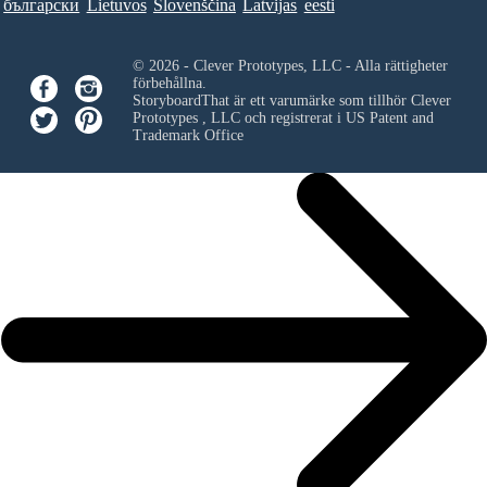
български
Lietuvos
Slovenščina
Latvijas
eesti
© 2026 - Clever Prototypes, LLC - Alla rättigheter
förbehållna.
StoryboardThat är ett varumärke som tillhör
Clever
Prototypes , LLC
och registrerat i US Patent and
Trademark Office