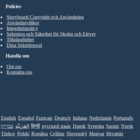
Policies
Storyboard Copyright och Användning
Användarvillkor
Integritetspolicy
Sekretess och Säkerhet för Skolor och Elever
Tillgänglighet
Dina Sekretessval
Handla om
Om oss
Kontakta oss
English
Español
Français
Deutsch
Italiana
Nederlands
Português
עברית
العَرَبِيَّة
हिन्दी
ру́сский язы́к
Dansk
Svenska
Suomi
Norsk
Türkçe
Polski
Româna
Ceština
Slovenský
Magyar
Hrvatski