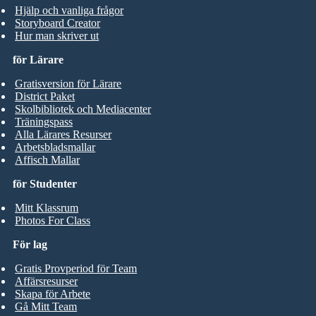
Hjälp och vanliga frågor
Storyboard Creator
Hur man skriver ut
för Lärare
Gratisversion för Lärare
District Paket
Skolbibliotek och Mediacenter
Träningspass
Alla Lärares Resurser
Arbetsbladsmallar
Affisch Mallar
för Studenter
Mitt Klassrum
Photos For Class
För lag
Gratis Provperiod för Team
Affärsresurser
Skapa för Arbete
Gå Mitt Team