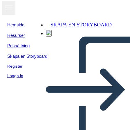
SKAPA EN STORYBOARD
Hemsida
Resurser
Visa som
Prissättning
bildspel
Skapa en Storyboard
Register
Logga in
Población Salamanca parte 2