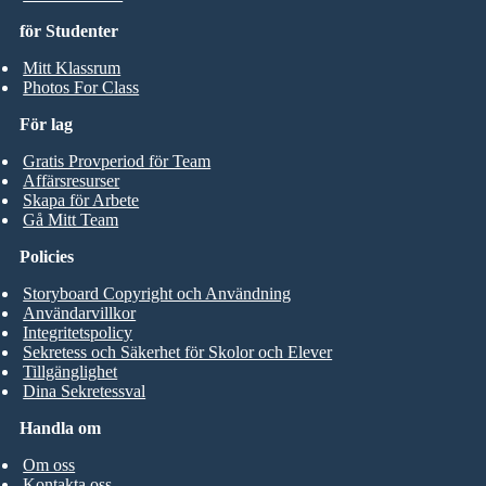
för Studenter
Mitt Klassrum
Photos For Class
För lag
Gratis Provperiod för Team
Affärsresurser
Skapa för Arbete
Gå Mitt Team
Policies
Storyboard Copyright och Användning
Användarvillkor
Integritetspolicy
Sekretess och Säkerhet för Skolor och Elever
Tillgänglighet
Dina Sekretessval
Handla om
Om oss
Kontakta oss