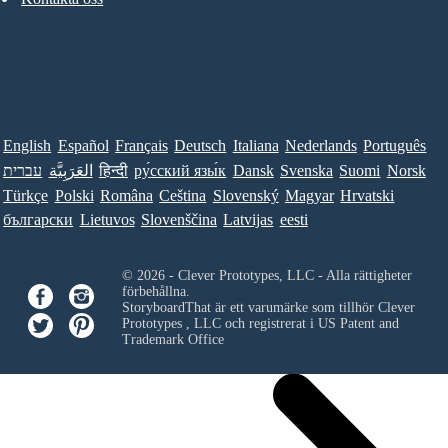
English
Español
Français
Deutsch
Italiana
Nederlands
Português
עברית
العَرَبِيَّة
हिन्दी
ру́сский язы́к
Dansk
Svenska
Suomi
Norsk
Türkçe
Polski
Româna
Ceština
Slovenský
Magyar
Hrvatski
български
Lietuvos
Slovenščina
Latvijas
eesti
© 2026 - Clever Prototypes, LLC - Alla rättigheter
förbehållna.
StoryboardThat är ett varumärke som tillhör
Clever
Prototypes , LLC
och registrerat i US Patent and
Trademark Office