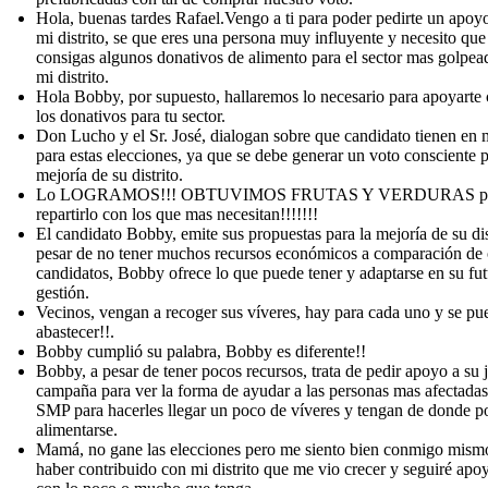
Hola, buenas tardes Rafael.Vengo a ti para poder pedirte un apoy
mi distrito, se que eres una persona muy influyente y necesito qu
consigas algunos donativos de alimento para el sector mas golpea
mi distrito.
Hola Bobby, por supuesto, hallaremos lo necesario para apoyarte
los donativos para tu sector.
Don Lucho y el Sr. José, dialogan sobre que candidato tienen en 
para estas elecciones, ya que se debe generar un voto consciente p
mejoría de su distrito.
Lo LOGRAMOS!!! OBTUVIMOS FRUTAS Y VERDURAS p
repartirlo con los que mas necesitan!!!!!!!
El candidato Bobby, emite sus propuestas para la mejoría de su dis
pesar de no tener muchos recursos económicos a comparación de 
candidatos, Bobby ofrece lo que puede tener y adaptarse en su fut
gestión.
Vecinos, vengan a recoger sus víveres, hay para cada uno y se p
abastecer!!.
Bobby cumplió su palabra, Bobby es diferente!!
Bobby, a pesar de tener pocos recursos, trata de pedir apoyo a su 
campaña para ver la forma de ayudar a las personas mas afectadas
SMP para hacerles llegar un poco de víveres y tengan de donde p
alimentarse.
Mamá, no gane las elecciones pero me siento bien conmigo mism
haber contribuido con mi distrito que me vio crecer y seguiré ap