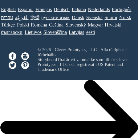
English
Español
Français
Deutsch
Italiana
Nederlands
Português
עברית
العَرَبِيَّة
हिन्दी
ру́сский язы́к
Dansk
Svenska
Suomi
Norsk
Türkçe
Polski
Româna
Ceština
Slovenský
Magyar
Hrvatski
български
Lietuvos
Slovenščina
Latvijas
eesti
© 2026 - Clever Prototypes, LLC - Alla rättigheter
förbehållna.
StoryboardThat är ett varumärke som tillhör
Clever
Prototypes , LLC
och registrerat i US Patent and
Trademark Office