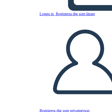
Kopiera denna storyboard
SKAPA EN STORYBOARD
Logga in
Registrera dig som lärare
SPELA UPP BILDSPEL
LÄS FÖR MIG
Registrera dig som privatperson