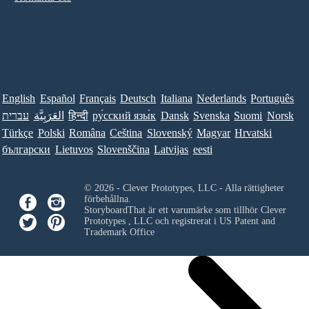
English
Español
Français
Deutsch
Italiana
Nederlands
Português
עברית
العَرَبِيَّة
हिन्दी
ру́сский язы́к
Dansk
Svenska
Suomi
Norsk
Türkçe
Polski
Româna
Ceština
Slovenský
Magyar
Hrvatski
български
Lietuvos
Slovenščina
Latvijas
eesti
© 2026 - Clever Prototypes, LLC - Alla rättigheter
förbehållna.
StoryboardThat är ett varumärke som tillhör
Clever
Prototypes , LLC
och registrerat i US Patent and
Trademark Office