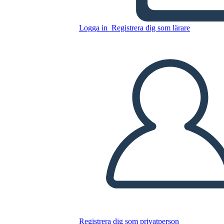
מושבות המקוריות 13
Logga in
Registrera dig som lärare
Kopiera denna storyboard
SKAPA EN STORYBOARD
SPELA UPP BILDSPEL
LÄS FÖR MIG
Registrera dig som privatperson