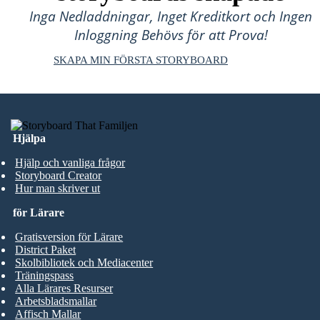
Inga Nedladdningar, Inget Kreditkort och Ingen
Inloggning Behövs för att Prova!
SKAPA MIN FÖRSTA STORYBOARD
Hjälpa
Hjälp och vanliga frågor
Storyboard Creator
Hur man skriver ut
för Lärare
Gratisversion för Lärare
District Paket
Skolbibliotek och Mediacenter
Träningspass
Alla Lärares Resurser
Arbetsbladsmallar
Affisch Mallar