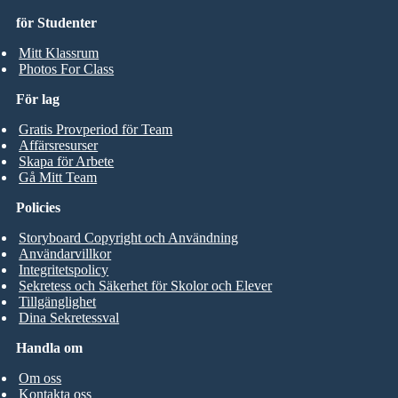
för Studenter
Mitt Klassrum
Photos For Class
För lag
Gratis Provperiod för Team
Affärsresurser
Skapa för Arbete
Gå Mitt Team
Policies
Storyboard Copyright och Användning
Användarvillkor
Integritetspolicy
Sekretess och Säkerhet för Skolor och Elever
Tillgänglighet
Dina Sekretessval
Handla om
Om oss
Kontakta oss