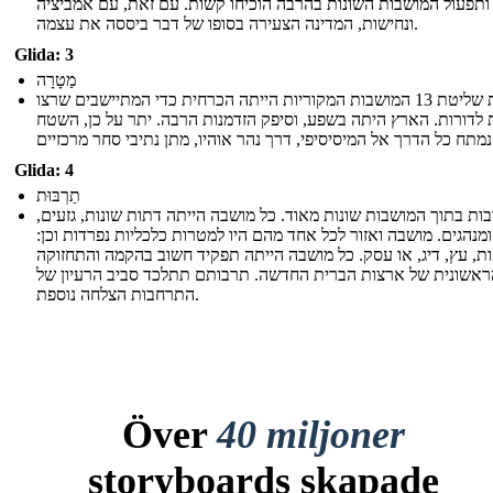
ותפעול המושבות השונות בהרבה הוכיחו קשות. עם זאת, עם אמביציה
ונחישות, המדינה הצעירה בסופו של דבר ביססה את עצמה.
Glida: 3
מַטָרָה
רכישת שליטת 13 המושבות המקוריות הייתה הכרחית כדי המתיישבים שרצו
ת לדורות. הארץ היתה בשפע, וסיפק הזדמנות הרבה. יתר על כן, השטח
תיבי סחר מרכזיים
Glida: 4
תַרְבּוּת
בות בתוך המושבות שונות מאוד. כל מושבה הייתה דתות שונות, גזעים
ומנהגים. מושבה ואזור לכל אחד מהם היו למטרות כלכליות נפרדות וכן:
ת, עץ, דיג, או עסק. כל מושבה הייתה תפקיד חשוב בהקמה והתחזוקה
ראשונית של ארצות הברית החדשה. תרבותם תתלכד סביב הרעיון של
התרחבות הצלחה נוספת.
Över
40 miljoner
storyboards skapade