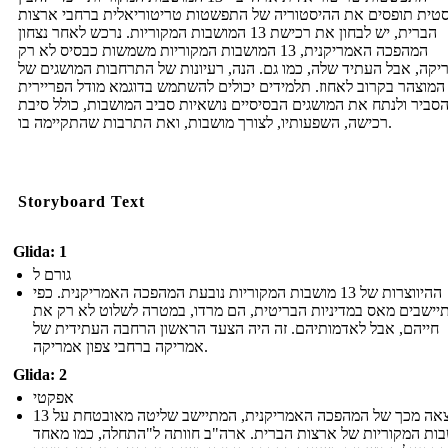
סטית תופסים את ההיסטוריה של התפשטות טריטוריאלית ברחבי ארצות
הברית, יש לבחון את רכישת 13 המושבות המקוריות. נרכש לאחר נצחון
המהפכה האמריקנית, 13 המושבות המקוריות משמשות כבסיס לא רק
קה, אבל העתיד שלה, כמו גם. הנה, רעיונות של התרחבות המושגים של
המוצהר בקרוב לאחוז. תלמידים יכולים להשתמש בדוגמא מודל הפריירית
סביר ולנתח את המושגים הבסיסיים נושאיות סביב המושבות, כולל סיבת
רכישה, השפעותיו, לצורך מושבות, ואת התרבות שהתקיימה בו.
Storyboard Text
Glida: 1
גורם ל
ההיווצרות של 13 מושבות המקוריות נובעת המהפכה האמריקנית. כפי
יישבים מאס במדיניות הבריטית, הם מרדו, במטרה לשלוט לא רק את
חייהם, אבל לאדמותיהם. זה היה הצעד הראשון הרחבה העתידית של
אמריקה ברחבי צפון אמריקה.
Glida: 2
אפקטי
כתוצאה מכך של המהפכה האמריקנית, המתיישב שליטה מאובטחת על 13
ות המקוריות של ארצות הברית. ארה"ב חוותה ל"התחלה, כמו מאחד