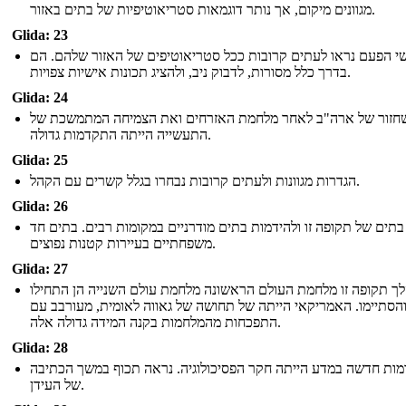
מגוונים מיקום, אך נותר דוגמאות סטריאוטיפיות של בתים באזור.
Glida: 23
י הפעם נראו לעתים קרובות ככל סטריאוטיפים של האזור שלהם. הם
בדרך כלל מסורות, לדבוק ניב, ולהציג תכונות אישיות צפויות.
Glida: 24
חזור של ארה"ב לאחר מלחמת האזרחים ואת הצמיחה המתמשכת של
התעשייה הייתה התקדמות גדולה.
Glida: 25
הגדרות מגוונות ולעתים קרובות נבחרו בגלל קשרים עם הקהל.
Glida: 26
בתים של תקופה זו ולהידמות בתים מודרניים במקומות רבים. בתים חד
משפחתיים בעיירות קטנות נפוצים.
Glida: 27
ך תקופה זו מלחמת העולם הראשונה מלחמת עולם השנייה הן התחילו
הסתיימו. האמריקאי הייתה של תחושה של גאווה לאומית, מעורבב עם
התפכחות מהמלחמות בקנה המידה גדולה אלה.
Glida: 28
ות חדשה במדע הייתה חקר הפסיכולוגיה. נראה תכוף במשך הכתיבה
של העידן.