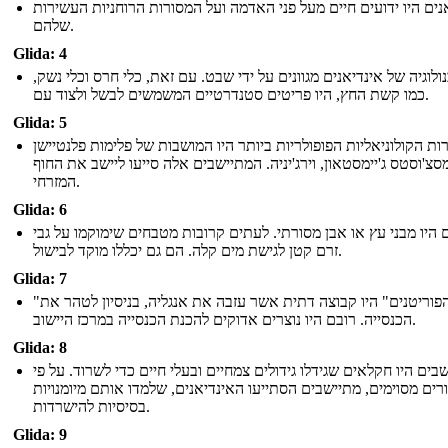
נים היו ידועים חיים מעל פני האדמה ועל המסורות הרוחניות העשירות
שלהם.
Glida: 4
לוגיה של אינדיאנים מגוונים על ידי שבט. עם זאת, כלי חרס וכלי נשק,
כמו קשת החץ, היו פריטים סטנדרטיים המשמשים לבשל ולצוד עם.
Glida: 5
ות הקולוניאליות הפופולריות ביותר היו המושבות של פלימות פלנטיישן
סצ'וסטס ג'יימסטאון, וירג'יניה. המתיישבים אלה סייעו ליישב את החוף
המזרחי.
Glida: 6
היו מבני עץ או אבן מסורתי. לעתים קרובות מטבחים שימוקמו על גבי
זרם קטן לגישת מים קלה. הם גם יכללו מוקד לבישול.
Glida: 7
"הפוריטנים" היו קבוצה דתית אשר עזבה את אנגליה, בניסיון לטהר את
הכנסייה. רובם היו נוצרים אדוקים להכנת הכנסייה במרכז היישוב.
Glida: 8
בים היו חקלאים שגידלו גידולים צמחיים ובעלי חיים כדי לשרוד. על פי
רים מסוימים, מתיישבים הסתייעו האינדיאנים, שלמדו אותם מיומנויות
בסיסיות להישרדות.
Glida: 9