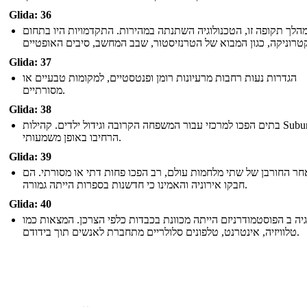
Glida: 36
הלך תקופה זו, הטכנולוגיה השתנתה במהירות. התקדמויות היו בתחום
Glida: 37
הגדרות נעות רחבות מרעיונות רומן ופנטסטיים, למקומות טבעיים או
מסורתיים.
Glida: 38
בתים הפכו למרכזי עבור המשפחה הקרובה וגידול ילדים. קהילות Suburban
הרחיבו באופן משמעותי.
Glida: 39
חר החורבן של שתי מלחמות עולם, רב הפכו פחות דתי או מסורתי. הם
חבקו אירוניה והאמינו כי חדשנות בספרות הייתה גמורה.
Glida: 40
גיה ב הפוסטמודרניזם הייתה מכוונת בכבדות כלפי הצרכן. המצאות כמו
טלוויזיה, אינטרנט, טלפונים סלולריים מתחברת לאנשים תוך בידודם.