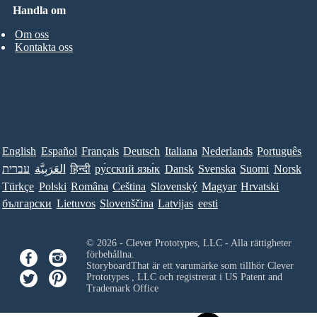
Handla om
Om oss
Kontakta oss
English
Español
Français
Deutsch
Italiana
Nederlands
Português
Norsk
Suomi
Svenska
Dansk
ру́сский язы́к
हिन्दी
العَرَبِيَّة
עברית
Türkçe
Polski
Româna
Ceština
Slovenský
Magyar
Hrvatski
български
Lietuvos
Slovenščina
Latvijas
eesti
© 2026 - Clever Prototypes, LLC - Alla rättigheter
förbehållna.
StoryboardThat är ett varumärke som tillhör
Clever
Prototypes , LLC
och registrerat i US Patent and
Trademark Office