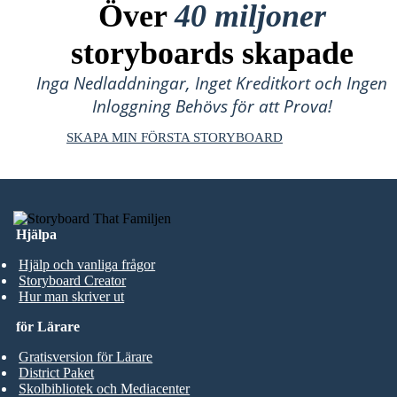
Över
40 miljoner
storyboards skapade
Inga Nedladdningar, Inget Kreditkort och Ingen
Inloggning Behövs för att Prova!
SKAPA MIN FÖRSTA STORYBOARD
Hjälpa
Hjälp och vanliga frågor
Storyboard Creator
Hur man skriver ut
för Lärare
Gratisversion för Lärare
District Paket
Skolbibliotek och Mediacenter