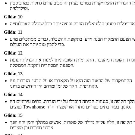
ן ההגדרות האמריקניות במרכז בעידן זה סביב ערים גדולות כמו בוסטון
ופילדלפיה.
Glida: 10
Glida: 11
י הפעם התמקדו הבנה וידע. בתקופת ההשכלה, גברים מסתכלים מדע
כדי להבין טוב יותר את העולם.
Glida: 12
רת תקופת המהפכה, התקדמות חשובה ניתן למנות את הגדלת תנועת
הספנות המסחרית והקמת הממשלה.
Glida: 13
ההתמקדות של הז'אנר הזה הוא על מקאברי או על טבעי. הגדרות נעו
גיאוגרפית. חקר של זמן ומרחב היו חידושים בדיוני.
Glida: 14
לך תקופה זו, סגנונות הביתה הובדלו על ידי הגדרה. בתים עירוניים היו
נפוצים Townhouse סגנון, בעוד בתים כפריים נותרו אורינטציה חווה.
Glida: 15
תקופה זו, חלה עלייה גדולה של סופרות. אנשים במהלך הזמן הזה הפך
צרכני ספרות וכן מוצרים.