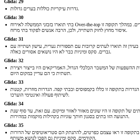
Glida: 29
גדרות עיקריות כוללות בערים גדולות.
Glida: 30
בתי תוארו בזבזני הממשלה לאירוח Over-the-top הצדדים. במהלך תקופה זו
איסור מחוץ לחוק השתייה, ולכן, הרבה אנשים לפקוד בתי מרזח.
Glida: 31
בעידן זה תוארו לעתים קרובות עם תספורות נערית, עישון ושתייה עם
גברים. סקס ומיניות כבר לא היו נושאים אסורים כאלה.
Glida: 32
ת ההשפעות של המשבר הכלכלי הגדול, האמריקאים היו בייצור ויצירת
תשתית כי הם עדיין במקום היום.
Glida: 33
הגדרות בתקופה זו כללו בקמפוסים ובבתי קפה. הגדרות מוזרות, קטנות
לשיתוף פעולה ואינטימי הוערכו.
Glida: 34
ים של תקופה זו היו שונים מאזור לאזור ומיקום. עם זאת, עד סוף שנת
התנועה הזו בתים בסגנון חותך עוגיות בקהילות מוקמות במהירות.
Glida: 35
בתקופה זו ראו עצמם כפרטים, להתנתק הם סטריאוטיפים של הדורות
הקודמים. סקס ומיניות גם הפכו לנושא משותף.