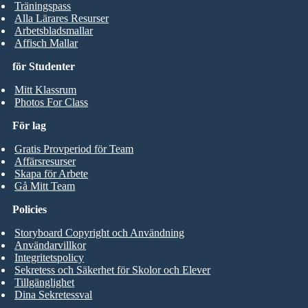
Träningspass
Alla Lärares Resurser
Arbetsbladsmallar
Affisch Mallar
för Studenter
Mitt Klassrum
Photos For Class
För lag
Gratis Provperiod för Team
Affärsresurser
Skapa för Arbete
Gå Mitt Team
Policies
Storyboard Copyright och Användning
Användarvillkor
Integritetspolicy
Sekretess och Säkerhet för Skolor och Elever
Tillgänglighet
Dina Sekretessval