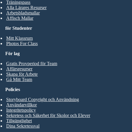
Träningspass
Alla Lärares Resurser
Arbetsbladsmallar
Affisch Mallar
för Studenter
Mitt Klassrum
Photos For Class
För lag
Gratis Provperiod för Team
Affärsresurser
Skapa för Arbete
Gå Mitt Team
Policies
Storyboard Copyright och Användning
Användarvillkor
Integritetspolicy
Sekretess och Säkerhet för Skolor och Elever
Tillgänglighet
Dina Sekretessval