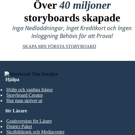
Över
40 miljoner
storyboards skapade
Inga Nedladdningar, Inget Kreditkort och Ingen
Inloggning Behövs för att Prova!
SKAPA MIN FÖRSTA STORYBOARD
Hjälpa
Hjälp och vanliga frågor
Storyboard Creator
Hur man skriver ut
för Lärare
Gratisversion för Lärare
District Paket
Skolbibliotek och Mediacenter