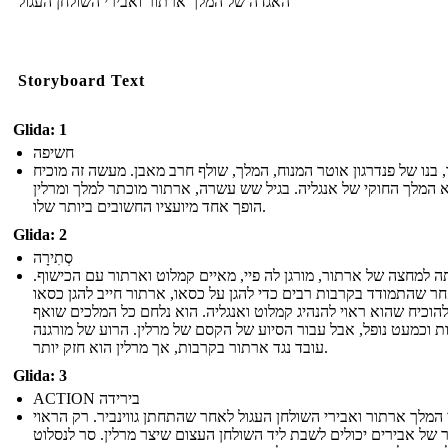
האגדה של המלך ארתור ואבירי השולחן העגול
Storyboard Text
Glida: 1
חשיפה
 בנו של פנדרגון אוטר המנוח, המלך, שולף חרב מאבן. מעשה זה מוכיח
א המלך החוקי של אנגליה. בגיל שש עשרה, ארתור מוכתר למלך ומרלין
הופך אחד מיועציו החשובים ביותר שלו.
Glida: 2
סְתִירָה
ה למחצה של ארתור, מורגן לה פיי, מאיים קמלוט וארתור עם הכישוף
ר שהתמודד בקרבות רבים כדי להגן על כסאו, ארתור חייב להגן כסאו
להוכיח שהוא ראוי להנהיג קמלוט ואנגליה. הוא נלחם כל המלכים שואף
ת וכמעט נופל, אבל עבור הסיוע של הקסם של מרלין. הרוע של מורגנה
עובד נגד ארתור בקרבות, אך מרלין הוא חזק יותר.
Glida: 3
ACTION בירידה
 המלך ארתור ואבירי השולחן העגול לאחר שהתחתן גווינביר. רק הראוי
 של אבירים יכולים לשבת ליד השולחן העצום שיצר מרלין. סר לנסלוט