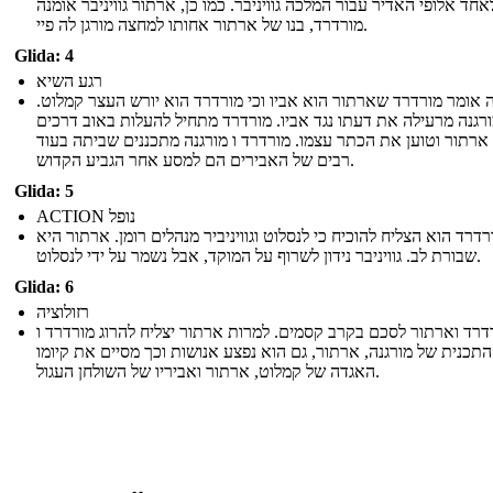
אחד אלופי האדיר עבור המלכה גוויניבר. כמו כן, ארתור גוויניבר אומנה
מורדרד, בנו של ארתור אחותו למחצה מורגן לה פיי.
Glida: 4
רגע השיא
נה אומר מורדרד שארתור הוא אביו וכי מורדרד הוא יורש העצר קמלוט
רגנה מרעילה את דעתו נגד אביו. מורדרד מתחיל להעלות באוב דרכים
ארתור וטוען את הכתר עצמו. מורדרד ו מורגנה מתכננים שביתה בעוד
רבים של האבירים הם למסע אחר הגביע הקדוש.
Glida: 5
ACTION נופל
רדרד הוא הצליח להוכיח כי לנסלוט וגוויניביר מנהלים רומן. ארתור היא
שבורת לב. גוויניבר נידון לשרוף על המוקד, אבל נשמר על ידי לנסלוט.
Glida: 6
רזולוציה
דרד וארתור לסכם בקרב קסמים. למרות ארתור יצליח להרוג מורדרד ו
תכנית של מורגנה, ארתור, גם הוא נפצע אנושות וכך מסיים את קיומו
האגדה של קמלוט, ארתור ואביריו של השולחן העגול.