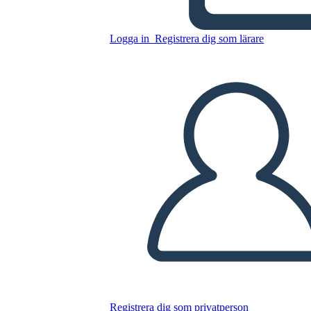
העגול - מגרש תרשים
Logga in
Registrera dig som lärare
Kopiera denna storyboard
SKAPA EN STORYBOARD
SPELA UPP BILDSPEL
LÄS FÖR MIG
Registrera dig som privatperson