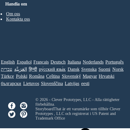
Handla om
Om oss
Kontakta oss
English
Español
Français
Deutsch
Italiana
Nederlands
Português
עברית
العَرَبِيَّة
हिन्दी
ру́сский язы́к
Dansk
Svenska
Suomi
Norsk
Türkçe
Polski
Româna
Ceština
Slovenský
Magyar
Hrvatski
български
Lietuvos
Slovenščina
Latvijas
eesti
© 2026 - Clever Prototypes, LLC - Alla rättigheter
förbehållna.
StoryboardThat är ett varumärke som tillhör
Clever
Prototypes , LLC
och registrerat i US Patent and
Trademark Office