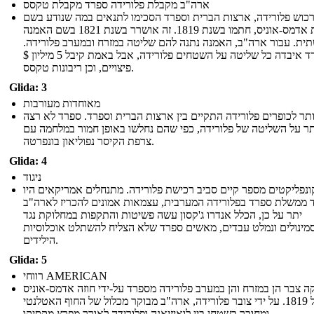
ארה"ב מקבלת פלורידה ספרד מקבלת טקסס
רכוש פלורידה, ארצות הברית וספרד הסכימו לתנאים במה שנודע בשם
אמנת אדמס-אוניס, חתמו בשנת 1819. זה אושרר בשנת 1821 בשם האמנה
ית. עבור ארה"ב, האמנה נתנה להם שליטה במזרח ובמערב פלורידה.
ספרד איבדה כל שליטה על השטחים פלורידה, אבל באמת קיבל 5 מיליון $
פיצויים, וכן ריבונות טקסס.
Glida: 3
מאוחדות מעורבות
ותר לכופרים פלורידה התקיים בין ארצות הברית וספרד. ספרד לא רצה
תר על השליטה של ​​פלורידה, כפי שהם נחלשו באופן חמור במלחמה עם
צרפת הקיסר נפוליאון בונפרטה.
Glida: 4
ניגוד
ונפליקטים מספר קיים סביב רכישת פלורידה. מתנחלים אמריקאים היו
 ממשלת ספרד בפלורידה המערבית, עצמאות אמונים להכריז לארה"ב
יתר על כן, הכלל אנדרו ג'קסון עשה פשיטות והתקפות במחלוקת נגד
מינולים ונמלט עבדים, מאשים ספרד שלא הצליח להשתלט אוכלוסיות
הילידים.
Glida: 5
רווחי AMERICAN
ה צבר הן במזרח והן במערב פלורידה מספרד על-ידי חוזה אדמס-אוניס
של 1819. על ידי צובר פלורידה, ארה"ב מבוקר מכלול של החוף האטלנטי
ומחובר בשטחן בין לואיזיאנה ופלורידה לאורך מפרץ מקסיקו.