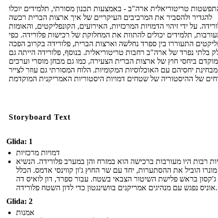
תפשטות טריטוריאלית ארה"ב - באמצעות תכנון מסורתי, תלמידים יוכלו
להגדיר ולהסביר את המרכיבים העיקריים של איך ארצות הברית רכשה
רידה. על ידי זיהוי הדמויות המרכזיות, האירועים, הקונפליקטים, והאומות
ורבות, תלמידים יכולים להתוות את המחלוקת של רכישות פלורידה. כפי
ליקטים התעוררו בין ספרד נחלשה וארצות הברית, פלורידה בקרוב הפכה
ק בלתי נפרד של ארה"ב רחבות טריטוריאלית. בנוסף, פלורידה הייתה גם
מוקדם ביחסי חוץ של ארצות הברית הצעירה, כמו גם מבחן מוסרי וערכים
מבחינת יחסיהם עם האוכלוסיות המקומיות. הלוח המסורתי גם עוזר לצייר
Storyboard Text
Glida: 1
דמויות מרכזיות
ות רבות היו מעורבות ברכישה הוא במזרח והן במערב פלורידה. הנשיא
 מונרו הוביל את ההסתערות, יחד עם שר החוץ ג'ון קווינסי אדמס. הכלל
ג'קסון בראש פלישת השיטור הצבאי בשטח. עבור ספרד, דון לואיס דה
אוניס נפגש עם מנהיגים אמריקנים בוושינגטון כדי לדון השטח פלורידה.
Glida: 2
אמנות