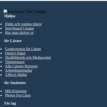
Hjälpa
Hjälp och vanliga frågor
Storyboard Creator
Hur man skriver ut
för Lärare
Gratisversion för Lärare
District Paket
Skolbibliotek och Mediacenter
Träningspass
Alla Lärares Resurser
Arbetsbladsmallar
Affisch Mallar
för Studenter
Mitt Klassrum
Photos For Class
För lag