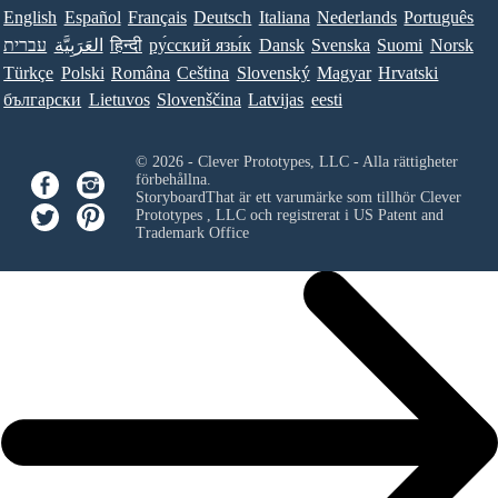
English
Español
Français
Deutsch
Italiana
Nederlands
Português
Norsk
Suomi
Svenska
Dansk
ру́сский язы́к
हिन्दी
العَرَبِيَّة
עברית
Türkçe
Polski
Româna
Ceština
Slovenský
Magyar
Hrvatski
български
Lietuvos
Slovenščina
Latvijas
eesti
© 2026 - Clever Prototypes, LLC - Alla rättigheter
förbehållna.
StoryboardThat är ett varumärke som tillhör
Clever
Prototypes , LLC
och registrerat i US Patent and
Trademark Office