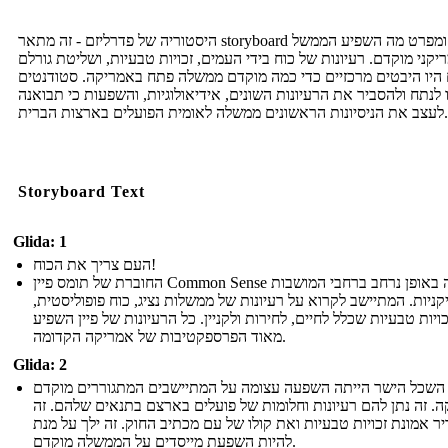
היסטוריה של פדרליזם - זה מתאר storyboard רשת ומפרט מה השפיע הממשל
קני מוקדם. רעיונות של כוח בידי העמים, זכויות טבעיות, ושליטת גורלם
 היו היבטים מרכזיים כדי כמה מוקדם ממשלה פתח באמריקה. סטודנטים
ו לנתח ולהסביר את הרעיונות השונים, אידיאולוגיות, והשפעות כי תבואנה
לעצב את הניסיונות הראשונים ממשלה לאומית הפועלים בארצות הברית.
Storyboard Text
Glida: 1
העם צריך את הכוח!
החוברת של תומס פיין Common Sense הופצה באופן נרחב ברחבי המושבות
ניות. המתיישב לקרוא על רעיונות של ממשלות נציג, כוח פופוליסטית,
כויות טבעיות שכלל לחיים, לחירות ולקניין. כל הרעיונות של פיין השפיע
מאוד הפרספקטיבות של אמריקה הקדומה.
Glida: 2
השכל הישר הייתה השפעה עצומה על המתיישבים המתגוררים מוקדם
. זה נתן להם רעיונות וחלומות של פועלים בארצם בתנאים שלהם. זה
ר אמונת זכויות טבעיות ואת קולו של עם מכתיב החוק. זה ילך על מנת
להיות השפעת מייסדים על הממשלה מוקדם.