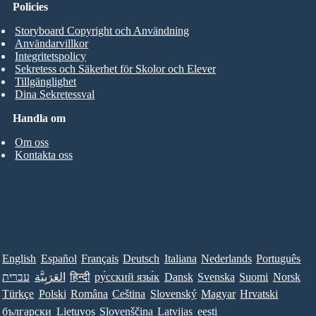
Policies
Storyboard Copyright och Användning
Användarvillkor
Integritetspolicy
Sekretess och Säkerhet för Skolor och Elever
Tillgänglighet
Dina Sekretessval
Handla om
Om oss
Kontakta oss
English
Español
Français
Deutsch
Italiana
Nederlands
Português
Norsk
Suomi
Svenska
Dansk
ру́сский язы́к
हिन्दी
العَرَبِيَّة
עברית
Türkçe
Polski
Româna
Ceština
Slovenský
Magyar
Hrvatski
български
Lietuvos
Slovenščina
Latvijas
eesti