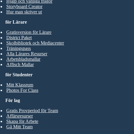
Hjälp och vanliga frågor
Storyboard Creator
Hur man skriver ut
för Lärare
Gratisversion för Lärare
District Paket
Skolbibliotek och Mediacenter
Träningspass
Alla Lärares Resurser
Arbetsbladsmallar
Affisch Mallar
för Studenter
Mitt Klassrum
Photos For Class
För lag
Gratis Provperiod för Team
Affärsresurser
Skapa för Arbete
Gå Mitt Team