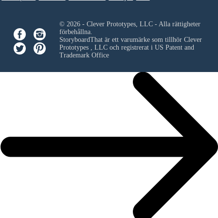
© 2026 - Clever Prototypes, LLC - Alla rättigheter
förbehållna.
StoryboardThat är ett varumärke som tillhör
Clever
Prototypes , LLC
och registrerat i US Patent and
Trademark Office