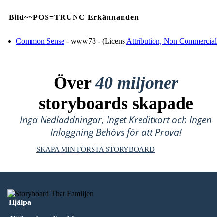
Bild~~POS=TRUNC Erkännanden
Common Sense
- www78 - (Licens
Attribution, Non Commercial
Över
40 miljoner
storyboards skapade
Inga Nedladdningar, Inget Kreditkort och Ingen
Inloggning Behövs för att Prova!
SKAPA MIN FÖRSTA STORYBOARD
Hjälpa