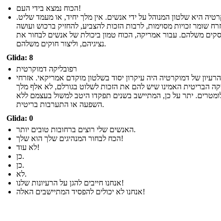
הכוח נמצא בידי העם!
טיה היא שלטון המנוהל על ידי אנשים. אין מלך יחיד, או מעמד שליט.
רח שומר זכויות מסוימות, לרבות הזכות להצביע, להחזיק ברכוש ועושה
קים משלהם. עבור אמריקה, הכוח טמון ביכולת של אנשים לבחור את
נציגיהם, וליצור חוקים משלהם.
Glida: 8
רפובליקה דמוקרטית
הרעיון של דמוקרטיה היה עיקרון יסוד בשלטון מוקדם אמריקאי. אזרחי
ה הבריטית האמינו שיש להם את הזכות לשלוט בגורלם, לא אלף מלך
ומטרים. יתר על כן, המתיישב בשנים תפקדו היטב למשול בעצמם ללא
השפעה או התערבות בריטית.
Glida: 0
האנשים שלי רוצים ברחובות טובים יותר.
הכח לבחור המנהיגים שלך הוא שלך!
לא עוד!
כן.
כן.
לא.
אנחנו חייבים להגן על הרעיונות שלנו!
אנחנו לא יכולים להפסיד המתיישבים האלה!