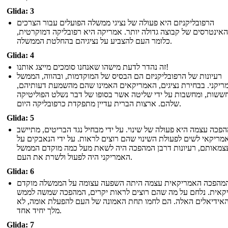
Glida: 3
הרפובליקניזם היא פעולה של נציגי ממשלה הפועלים עבור הצרכים
האינטרסים של קבוצה גדולה יותר. אמריקה היא רפובליקה דמוקרטית,
כלומר העם להצביע על נציגיהם בהחלטת הממשלה.
Glida: 4
זה נהדר לדעת מישהו שאנחנו סומכים מייצג אותנו!
רעיונות של הרפובליקניזם הם הבסיס של המוקדמות, ובהווה, הממשל
ריקני. בבחירת נציגים, האמריקאים האמינו שהם מהשמעת דעותיהם,
ששות, ומחשבות על ידי שליטה אשר בסופו של דבר נשלט הפוליטיקה
שלהם. ארצות הברית עדיין מתפקדת כרפובליקה היום.
Glida: 5
פכה עצמה היא פעולה של שינוי. על ידי מבחיל נגד הבריטים, מתיישב
מריקאי לשים לפעולת השינוי שהם רוצים לראות. על ידי הנאבקים על
צמאותם, רעיונות דרבן המהפכה היה לשאת מעל כמה מוקדם הממשל
האמריקני היה לפעול ולשרת את העם.
Glida: 6
מהפכה האמריקאית עצמה היתה השפעה עצומה על הממשלה מוקדם
קאית. נלחם על מה שהם רוצים לראות יקרים, המהפכה שמשה לממש
אידיאלים האלה. הם לחמו תחת האמונה של העם להפעלת אומה, לא
מלך יחיד אחד.
Glida: 7