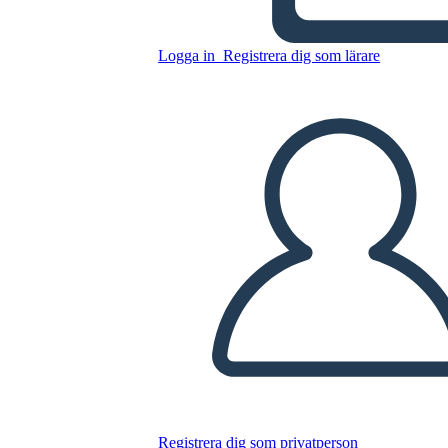
פדרליזם - רעיונות, אידיאולוגיות
והשפעות
Logga in
Registrera dig som lärare
Kopiera denna storyboard
SKAPA EN STORYBOARD
SPELA UPP BILDSPEL
LÄS FÖR MIG
Registrera dig som privatperson