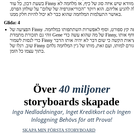
בשעת דבון, כל עוד Finny היה מוודא שיש איזה סוג של כיף, אז מלחמה לא
לה להגיע אליהם. הוא רוקד "הכוריאוגרפיה של שלום" על שולחן הפרס
באושר התעלמות המלחמה שהוא כבר לא יכול להיות חלק ממנו.
Glida: 4
הפציעה של Finny מביאה קץ ספורט, וסוף לאפשרות השתתפותו במלחמה.
זוהי גם תזכורת מתמדת Gene של מה שהוא עשה כדי Finny, וזה דוחף אותו
כדי לנסות לשמור Finny מן המציאות הקשה כי שום דבר לא יהיה אותו הדבר
שוב. רגלו של Finny גם גורם למותו, ועם זאת, מותו של ג'ין המלחמה נלחם
בתוך עצמו כל הזמן.
Över
40 miljoner
storyboards skapade
Inga Nedladdningar, Inget Kreditkort och Ingen
Inloggning Behövs för att Prova!
SKAPA MIN FÖRSTA STORYBOARD