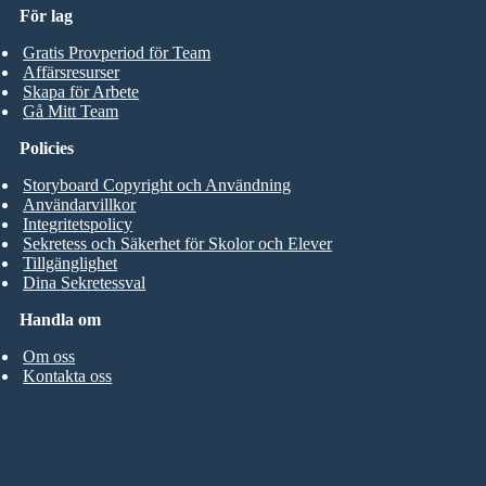
För lag
Gratis Provperiod för Team
Affärsresurser
Skapa för Arbete
Gå Mitt Team
Policies
Storyboard Copyright och Användning
Användarvillkor
Integritetspolicy
Sekretess och Säkerhet för Skolor och Elever
Tillgänglighet
Dina Sekretessval
Handla om
Om oss
Kontakta oss