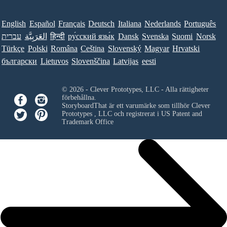
English
Español
Français
Deutsch
Italiana
Nederlands
Português
עברית
العَرَبِيَّة
हिन्दी
ру́сский язы́к
Dansk
Svenska
Suomi
Norsk
Türkçe
Polski
Româna
Ceština
Slovenský
Magyar
Hrvatski
български
Lietuvos
Slovenščina
Latvijas
eesti
© 2026 - Clever Prototypes, LLC - Alla rättigheter
förbehållna.
StoryboardThat är ett varumärke som tillhör
Clever
Prototypes , LLC
och registrerat i US Patent and
Trademark Office