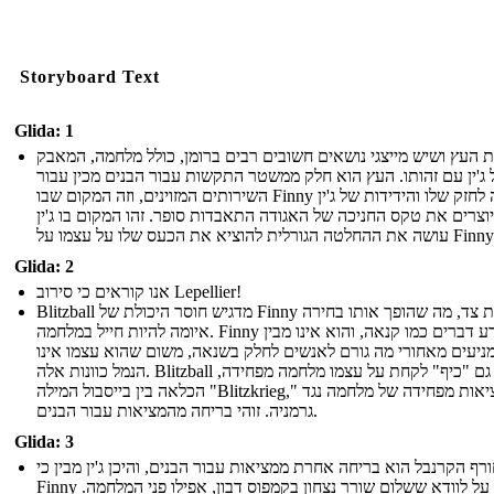
Storyboard Text
Glida: 1
ת העץ ושיש מייצגי נושאים חשובים רבים ברומן, כולל מלחמה, המאבק
ג'ין עם זהותו. העץ הוא חלק ממשטר התקשות עבור הבנים מכין עבור
השירותים המזוינים, וזה המקום שבו Finny מנסה לחזק שלו והידידות של ג'ין
וצרים את טקס החניכה של האגודה התאבדות סופר. זהו המקום בו ג'ין
עושה את ההחלטה הגורלית להוציא את הכעס שלו על עצמו על F
Glida: 2
אנו קוראים כי סירוב Lepellier!
Blitzball מדגיש חוסר היכולת של Finny לקחת צד, מה שהופך אותו בחירה
איומה להיות חייל במלחמה. Finny לא יודע דברים כמו קנאה, והוא אינו מבין
ניעים מאחורי מה גורם לאנשים לחלק בשנאה, משום שהוא עצמו אינו
הנמל כוונות אלה. Blitzball גם "כיף" לקחת על עצמו מלחמה מפחידה,
הכלאה בין בייסבול המילה "Blitzkrieg," מציאות מפחידה של מלחמה נגד
גרמניה. זוהי בריחה מהמציאות עבור הבנים.
Glida: 3
רף הקרנבל הוא בריחה אחרת ממציאות עבור הבנים, והיכן ג'ין מבין כי
Finny מוגדר על לוודא ששלום שורר נצחון בקמפוס דבון, אפילו פני המלחמה.