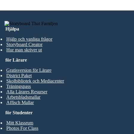
Hjälpa
Hjälp och vanliga frågor
Storyboard Creator
Hur man skriver ut
för Lärare
Gratisversion för Lärare
District Paket
Skolbibliotek och Mediacenter
Träningspass
Alla Lärares Resurser
Arbetsbladsmallar
Affisch Mallar
för Studenter
Mitt Klassrum
Photos For Class